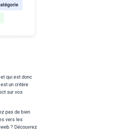
 et qui est donc
 est un critère
ect sur vos
iez pas de bien
es vers les
te web ? Découvrez