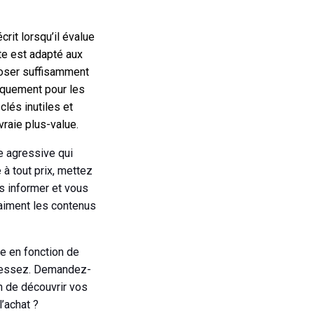
rit lorsqu’il évalue
xte est adapté aux
oposer suffisamment
niquement pour les
lés inutiles et
 vraie plus-value.
he agressive qui
 à tout prix, mettez
s informer et vous
aiment les contenus
ve en fonction de
adressez. Demandez-
n de découvrir vos
l’achat ?