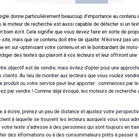
oogle donne particulièrement beaucoup d’importance au contenu éc
is le moteur de recherche est aussi capable de détecter si un te
 et bien écrit. Cela signifie que vous devez faire en sorte de pr
 site, mais que ce contenu doit être de qualité. N’écrivez pas u
e en sur-optimisant votre contenu et en le bombardant de mots-c
diger des textes qui plairont à vos lecteurs et leur offriront une
otre objectif est de vendre, mais évitez d’opter pour une approc
vos clients. Au lieu de montrer aux lecteurs que vous voulez vendre
e produit ou votre service peut leur apporter : commencez par le
irez par vendre ! Comme déjà évoqué, les moteurs de recherche 
 à écrire, prenez un peu de distance et ajustez votre perspecti
 client à laquelle se trouvent les lecteurs auxquels vous vous 
 votre texte s’adresse à des personnes qui sont toujours en trai
cher des informations ou à des consommateurs prêts à passer à 