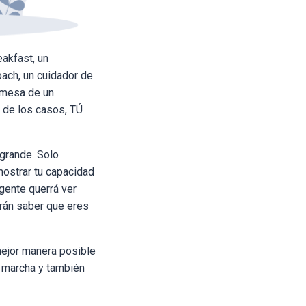
eakfast, un
oach, un cuidador de
romesa de un
a de los casos, TÚ
grande. Solo
ostrar tu capacidad
 gente querrá ver
rrán saber que eres
mejor manera posible
n marcha y también