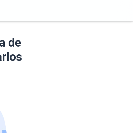
a de
arlos