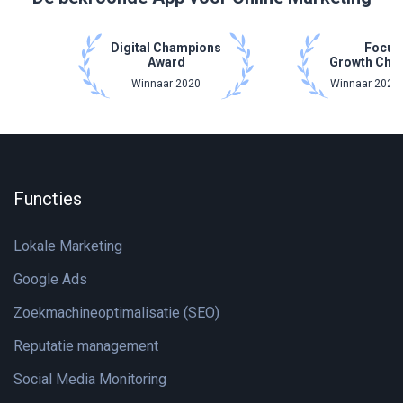
Digital Champions
Focus
Award
Growth Cha
Winnaar 2020
Winnaar 2021 
Functies
Lokale Marketing
Google Ads
Zoekmachineoptimalisatie (SEO)
Reputatie management
Social Media Monitoring