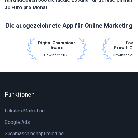
30 Euro pro Monat.
Die ausgezeichnete App für Online Marketing
Digital Champions
Focu
Award
Growth Cha
Gewinner 2020
Gewinner 2021
Funktionen
Lokales Marketing
Google Ads
Suchmaschinenoptimierung