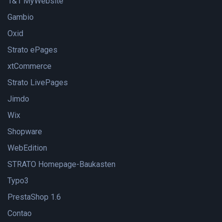
1&1 MyWebsite
Gambio
Oxid
Strato ePages
xtCommerce
Strato LivePages
Jimdo
Wix
Shopware
WebEdition
STRATO Homepage-Baukasten
Typo3
PrestaShop 1.6
Contao