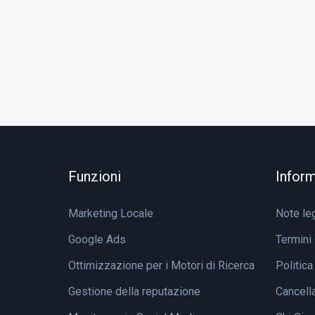
Funzioni
Inform
Marketing Locale
Note leg
Google Ads
Termini 
Ottimizzazione per i Motori di Ricerca
Politica
Gestione della reputazione
Cancell