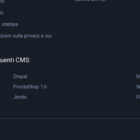
mo
io
e stampa
ioni sulla privacy e sui
guenti CMS:
Drupal
M
PrestaShop 1.6
W
Jimdo
F