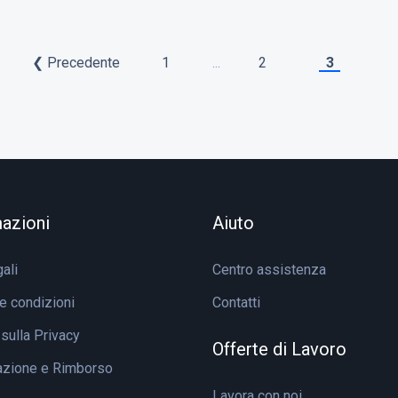
❮ Precedente
1
...
2
3
azioni
Aiuto
ali
Centro assistenza
e condizioni
Contatti
 sulla Privacy
Offerte di Lavoro
azione e Rimborso
Lavora con noi