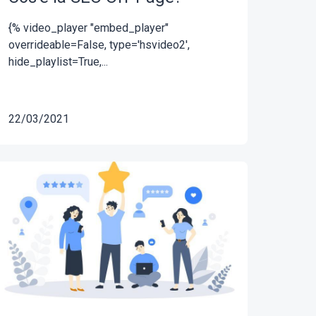
{% video_player "embed_player"
overrideable=False, type='hsvideo2',
hide_playlist=True,...
22/03/2021