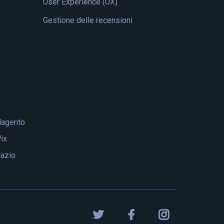
User Experience (UX)
Gestione delle recensioni
agento
ix
lazio