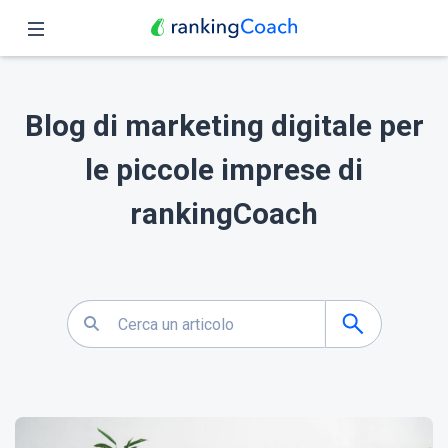
Chiudi
Pagina iniziale
Blog di marketing digitale per
Funzioni
le piccole imprese di
Prezzo
rankingCoach
Partner
Blog
Italiano