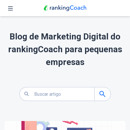
Fechar
Página inicial
Blog de Marketing Digital do
Funções
rankingCoach para pequenas
Preços
empresas
Parceiros
Blog
Português