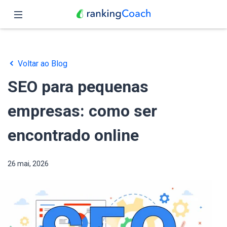
Fechar
Página inicial
Voltar ao Blog
Funções
SEO para pequenas
Preços
empresas: como ser
Parceiros
encontrado online
Blog
26 mai, 2026
Português