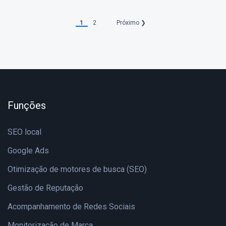
1
2
Próximo ❯
Funções
SEO local
Google Ads
Otimização de motores de busca (SEO)
Gestão de Reputação
Acompanhamento de Redes Sociais
Monitorização de Marca