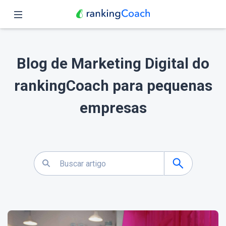
Fechar
Página inicial
Blog de Marketing Digital do
Funções
rankingCoach para pequenas
Preços
empresas
Parceiros
Blog
Português