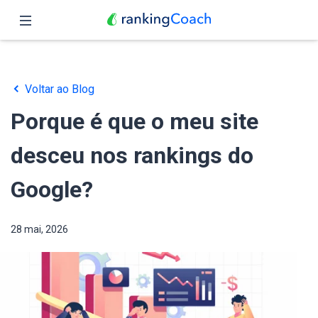
Fechar
Página inicial
Voltar ao Blog
Funções
Porque é que o meu site
Preços
desceu nos rankings do
Parceiros
Google?
Blog
28 mai, 2026
Português