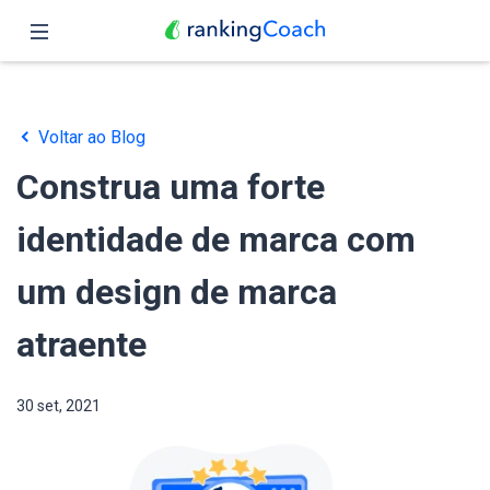
Fechar
Página inicial
Voltar ao Blog
Funções
Construa uma forte
Preços
identidade de marca com
Parceiros
um design de marca
Blog
atraente
Português
30 set, 2021