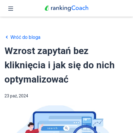
Zamknij
Podgląd
Wróć do bloga
Funkcje
Wzrost zapytań bez
Ceny
kliknięcia i jak się do nich
Partnerzy
optymalizować
Blog
23 paź, 2024
Polski