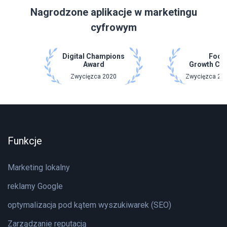
Nagrodzone aplikacje w marketingu
cyfrowym
Digital Champions
Focu
Award
Growth Ch
Zwycięzca 2020
Zwycięzca 202
Funkcje
Marketing lokalny
reklamy Google
optymalizacja pod kątem wyszukiwarek (SEO)
Zarządzanie reputacją