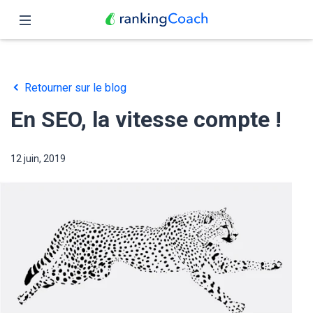
Fermer
Accueil
Retourner sur le blog
Fonctionnalités
En SEO, la vitesse compte !
Tarifs
12 juin, 2019
Partenaires
Blog
Français