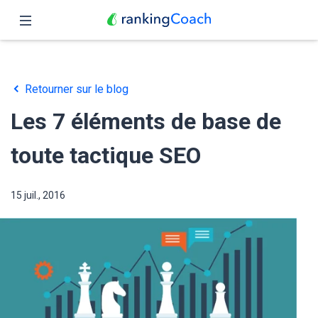
Fermer
Accueil
Retourner sur le blog
Fonctionnalités
Les 7 éléments de base de
Tarifs
toute tactique SEO
Partenaires
15 juil., 2016
Blog
Français