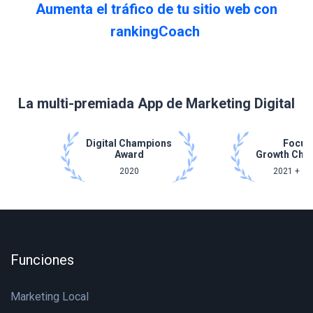
Aumenta el tráfico de tu sitio web con
rankingCoach
La multi-premiada App de Marketing Digital
Digital Champions
Focus
Award
Growth Cha
2020
2021 + 20
Funciones
Marketing Local