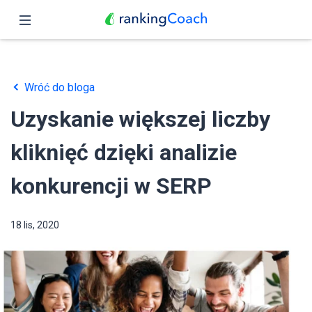
Zamknij
Podgląd
Wróć do bloga
Funkcje
Uzyskanie większej liczby
Ceny
kliknięć dzięki analizie
Partnerzy
konkurencji w SERP
Blog
18 lis, 2020
Polski