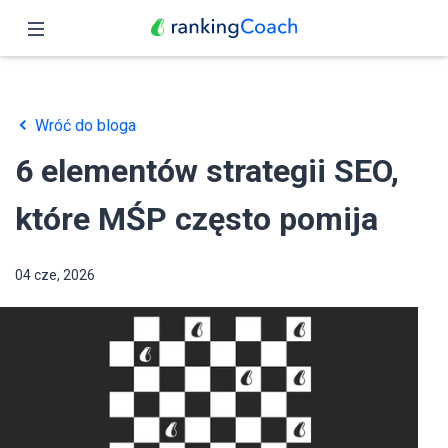
Zamknij
Podgląd
Wróć do bloga
Funkcje
6 elementów strategii SEO,
Ceny
które MŚP często pomija
Partnerzy
04 cze, 2026
Blog
Polski