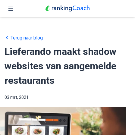
Sluit
Home
Terug naar blog
Functies
Lieferando maakt shadow
Prijzen
websites van aangemelde
Partners
restaurants
Blog
03 mrt, 2021
Nederlands