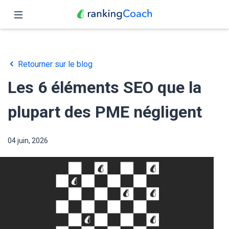
Fermer
Accueil
Retourner sur le blog
Fonctionnalités
Les 6 éléments SEO que la
Tarifs
plupart des PME négligent
Partenaires
04 juin, 2026
Blog
Français