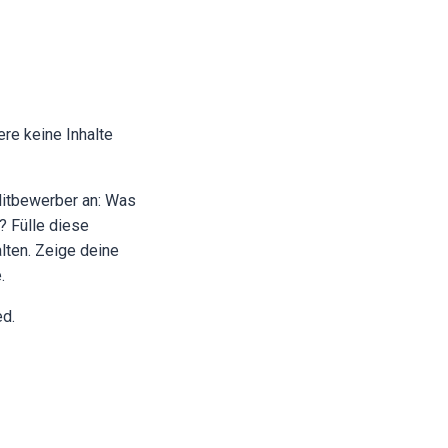
ere keine Inhalte
 Mitbewerber an: Was
? Fülle diese
alten. Zeige deine
.
ed.