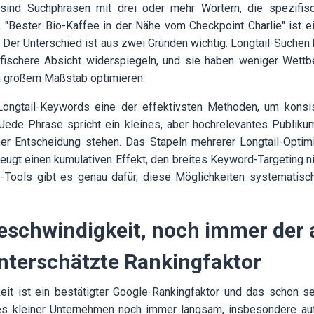
sind Suchphrasen mit drei oder mehr Wörtern, die spezifisc
 "Bester Bio-Kaffee in der Nähe vom Checkpoint Charlie" ist e
t. Der Unterschied ist aus zwei Gründen wichtig: Longtail-Suchen
ifischere Absicht widerspiegeln, und sie haben weniger Wettb
n großem Maßstab optimieren.
ongtail-Keywords eine der effektivsten Methoden, um konsi
 Jede Phrase spricht ein kleines, aber hochrelevantes Publik
iner Entscheidung stehen. Das Stapeln mehrerer Longtail-Optim
ugt einen kumulativen Effekt, den breites Keyword-Targeting nic
Tools gibt es genau dafür, diese Möglichkeiten systematisch 
geschwindigkeit, noch immer der
nterschätzte Rankingfaktor
eit ist ein bestätigter Google-Rankingfaktor und das schon se
es kleiner Unternehmen noch immer langsam, insbesondere auf