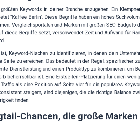
ie größten Keywords in deiner Branche anzugehen. Ein Klempne
argetet "Kaffee Berlin". Diese Begriffe haben ein hohes Suchvolu
hmen, Vergleichsportalen und Marken mit großen SEO-Budgets do
f diese Begriffe setzt, verschwendet Zeit und Aufwand für Ran
rd.
ist, Keyword-Nischen zu identifizieren, in denen dein Unterneh
e Seite zu erreichen. Das bedeutet in der Regel, spezifischer z
mte Dienstleistung und einen Produkttyp zu kombinieren, um Beg
b beherrschbar ist. Eine Erstseiten-Platzierung für einen wenig
 Traffic als eine Position auf Seite vier für ein populäres Keyw
 konsistent steigern, sind diejenigen, die die richtige Balance 
igkeit finden.
gtail-Chancen, die große Marken 