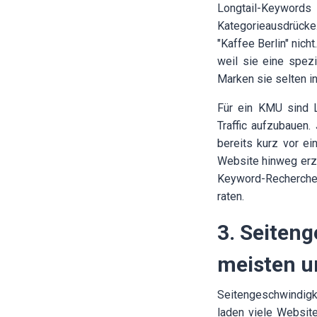
Longtail-Keywords 
Kategorieausdrücke.
"Kaffee Berlin" nich
weil sie eine spez
Marken sie selten i
Für ein KMU sind L
Traffic aufzubauen.
bereits kurz vor e
Website hinweg erze
Keyword-Recherche-
raten.
3. Seiten
meisten u
Seitengeschwindigk
laden viele Websit