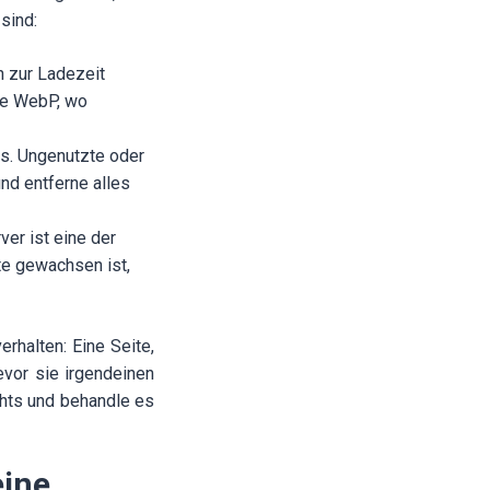
sind:
n zur Ladezeit
ie WebP, wo
s. Ungenutzte oder
nd entferne alles
er ist eine der
te gewachsen ist,
rhalten: Eine Seite,
bevor sie irgendeinen
hts und behandle es
eine