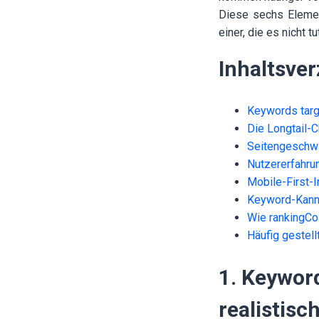
Diese sechs Elemen
einer, die es nicht tut
Inhaltsver
Keywords targ
Die Longtail-
Seitengeschwi
Nutzererfahrun
Mobile-First-
Keyword-Kanni
Wie rankingCo
Häufig gestell
1. Keywor
realistisc