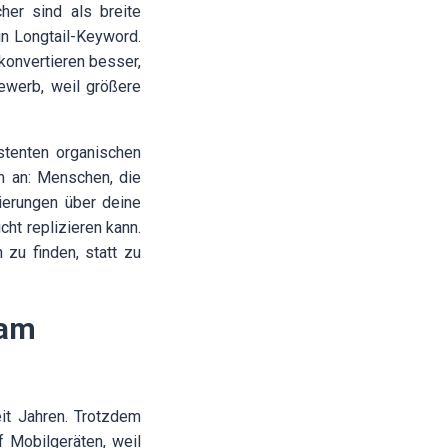
her sind als breite
in Longtail-Keyword.
 konvertieren besser,
ewerb, weil größere
stenten organischen
um an: Menschen, die
ierungen über deine
ht replizieren kann.
zu finden, statt zu
 am
it Jahren. Trotzdem
 Mobilgeräten, weil