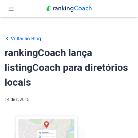
Fechar
Página inicial
Voltar ao Blog
Funções
rankingCoach lança
Preços
listingCoach para diretórios
Parceiros
locais
Blog
14 dez, 2015
Português