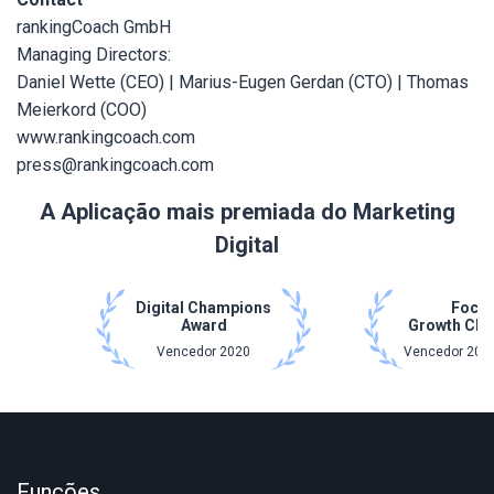
rankingCoach GmbH
Managing Directors:
Daniel Wette (CEO) | Marius-Eugen Gerdan (CTO) | Thomas
Meierkord (COO)
www.rankingcoach.com
press@rankingcoach.com
A Aplicação mais premiada do Marketing
Digital
Digital Champions
Focu
Award
Growth Ch
Vencedor 2020
Vencedor 2021
Funções