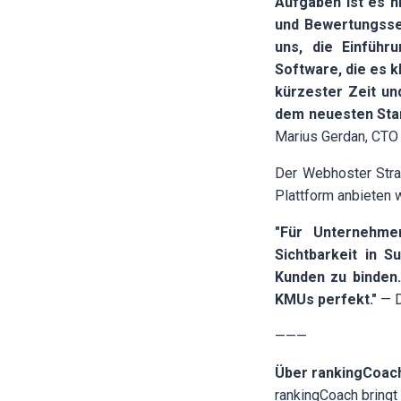
Aufgaben ist es n
und Bewertungssei
uns, die Einführ
Software, die es k
kürzester Zeit u
dem neuesten Stan
Marius Gerdan, CTO
Der Webhoster Strat
Plattform anbieten w
"Für Unternehmen
Sichtbarkeit in 
Kunden zu binden.
KMUs perfekt."
— D
———
Über rankingCoac
rankingCoach bringt