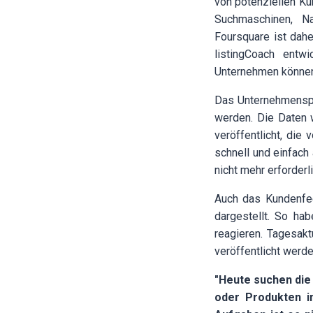
von potenziellen Ku
Suchmaschinen, N
Foursquare ist dahe
listingCoach entw
Unternehmen können
Das Unternehmenspro
werden. Die Daten w
veröffentlicht, die
schnell und einfach
nicht mehr erforderli
Auch das Kundenfe
dargestellt. So h
reagieren. Tagesak
veröffentlicht werd
"Heute suchen die
oder Produkten i