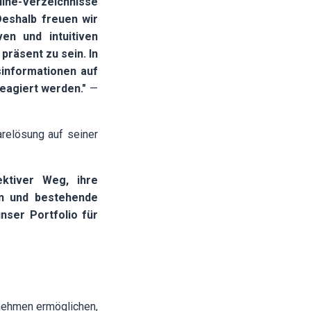
line-Verzeichnisse
Deshalb freuen wir
en und intuitiven
präsent zu sein. In
informationen auf
eagiert werden."
—
arelösung auf seiner
ektiver Weg, ihre
en und bestehende
nser Portfolio für
rnehmen ermöglichen,