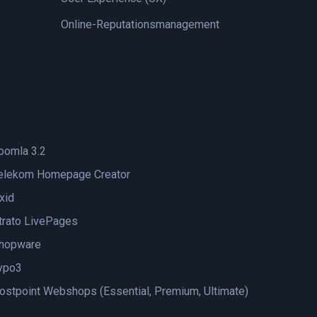
Online-Reputationsmanagement
oomla 3.2
elekom Homepage Creator
xid
trato LivePages
hopware
ypo3
ostpoint Webshops (Essential, Premium, Ultimate)