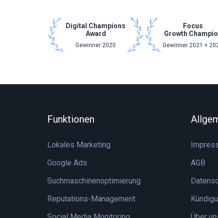
Digital Champions
Focus
Award
Growth Champio
Gewinner 2020
Gewinner 2021 + 20
Funktionen
Allge
Lokales Marketing
Impres
Google Ads
AGB
Suchmaschinenoptimierung
Datensc
Reputations-Management
Kündigu
Social Media Monitoring
Über un