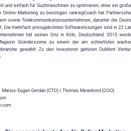
ll und einfach für Suchmaschinen zu optimieren, ohne ein gro
 Online-Marketing zu benötigen. rankingCoach hat Partnerschaf
rn sowie Telekommunikationsunternehmen, darunter die Deuts
. Die mehrfach preisgekrönten Softwarelösungen sind in 22 Lä
nternehmen hat seinen Sitz in Köln, Deutschland. 2015 wurd
Magazin Gründerszene zu einem der am schnellsten wachs
ebranche gewählt. Zu den Investoren gehören DuMont Ventur
.
 | Marius-Eugen Gerdan (CTO) | Thomas Meierkord (COO)
com
h.com