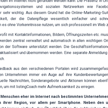
nden im Internet nicht gefunden werden kann. Die Präsenz in On
avigationssystemen und sozialen Netzwerken wie Faceb
r sehr wichtig. Aus diesem Grund hat die Online-Marketing-Su
ickelt, der die Datenpflege wesentlich einfacher und schne
 es ohne Vorkenntnisse nutzen, um sich professionell im Web z
fil mit Kontaktinformationen, Bildern, Öffnungszeiten etc. muss
erden zentral verwaltet und automatisch in allen wichtigen O
 von der Software unterstützt werden. Die Geschäftsinformation
 aktualisiert und übernommen werden. Eine separate Anmeldung 
ch.
edback aus den verschiedenen Portalen wird zusammengefasst
aben Unternehmen immer ein Auge auf ihre Kundenbewertungen
tuelle Nachrichten, Sonderangebote und Aktionen können ebenfa
en, um mit listingCoach mehr Aufmerksamkeit zu erregen.
 Menschen eher im Internet nach bestimmten Unternehmen
n ihrer Region, vor allem per Smartphone. Neben den 