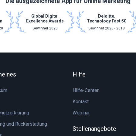
Die ausgezeichnete App für Online Marketing
Global Digital
Deloitte.
n
Excellence Awards
Technology Fast 50
20
Gewinner 2020
Gewinner 2020 - 2018
meines
Hilfe
sum
Hilfe-Center
Kontakt
hutzerklärung
Webinar
ng und Rückerstattung
Stellenangebote
s