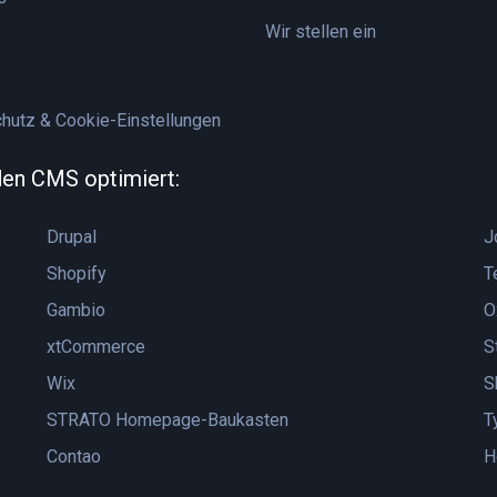
Wir stellen ein
hutz & Cookie-Einstellungen
nden CMS optimiert:
Drupal
J
Shopify
T
Gambio
O
xtCommerce
S
Wix
S
STRATO Homepage-Baukasten
T
Contao
H