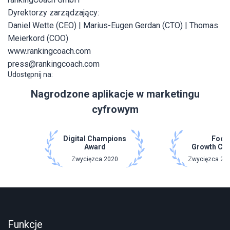
Dyrektorzy zarządzający:
Daniel Wette (CEO) | Marius-Eugen Gerdan (CTO) | Thomas
Meierkord (COO)
www.rankingcoach.com
press@rankingcoach.com
Udostępnij na:
Nagrodzone aplikacje w marketingu
cyfrowym
Digital Champions
Focu
Award
Growth Ch
Zwycięzca 2020
Zwycięzca 202
Funkcje