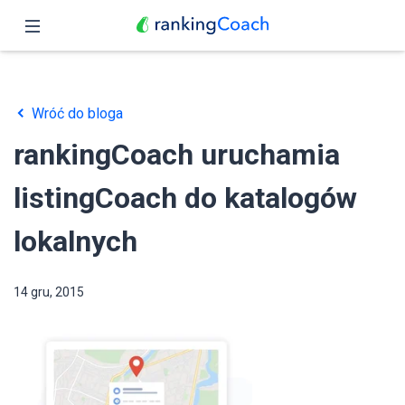
Zamknij
Podgląd
Wróć do bloga
Funkcje
rankingCoach uruchamia
Ceny
listingCoach do katalogów
Partnerzy
lokalnych
Blog
14 gru, 2015
Polski