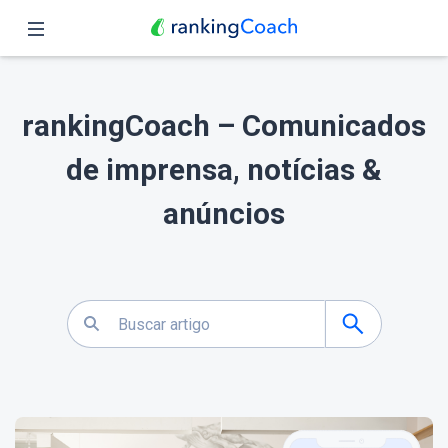
Fechar
Página inicial
rankingCoach – Comunicados
Funções
de imprensa, notícias &
Preços
anúncios
Parceiros
Blog
Português