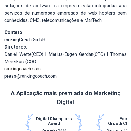
soluções de software da empresa estão integradas aos
serviços de numerosas empresas de web hosters bem
conhecidas, CMS, telecomunicações e MarTech.
Contato
rankingCoach GmbH
Diretores:
Daniel Wette(CEO) | Marius-Eugen Gerdan(CTO) | Thomas
Meierkord(COO
rankingcoach.com
press@rankingcoach.com
A Aplicação mais premiada do Marketing
Digital
Digital Champions
Focu
Award
Growth Ch
Vencedor 2020
Vencedor 2021