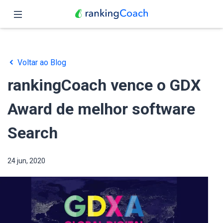
Fechar
Página inicial
Voltar ao Blog
Funções
rankingCoach vence o GDX
Preços
Award de melhor software
Parceiros
Search
Blog
24 jun, 2020
Português