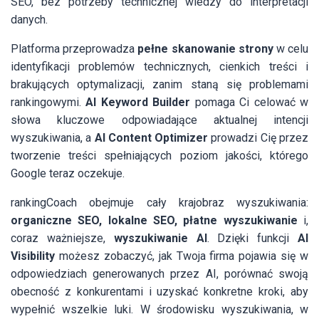
SEO, bez potrzeby technicznej wiedzy do interpretacji
danych.
Platforma przeprowadza
pełne skanowanie strony
w celu
identyfikacji problemów technicznych, cienkich treści i
brakujących optymalizacji, zanim staną się problemami
rankingowymi.
AI Keyword Builder
pomaga Ci celować w
słowa kluczowe odpowiadające aktualnej intencji
wyszukiwania, a
AI Content Optimizer
prowadzi Cię przez
tworzenie treści spełniających poziom jakości, którego
Google teraz oczekuje.
rankingCoach obejmuje cały krajobraz wyszukiwania:
organiczne SEO, lokalne SEO, płatne wyszukiwanie
i,
coraz ważniejsze,
wyszukiwanie AI
. Dzięki funkcji
AI
Visibility
możesz zobaczyć, jak Twoja firma pojawia się w
odpowiedziach generowanych przez AI, porównać swoją
obecność z konkurentami i uzyskać konkretne kroki, aby
wypełnić wszelkie luki. W środowisku wyszukiwania, w