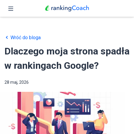
Zamknij
Podgląd
Wróć do bloga
Funkcje
Dlaczego moja strona spadła
Ceny
w rankingach Google?
Partnerzy
28 maj, 2026
Blog
Polski