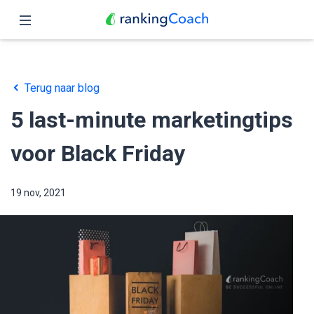
Sluit
Home
Terug naar blog
Functies
5 last-minute marketingtips
Prijzen
voor Black Friday
Partners
19 nov, 2021
Blog
Nederlands