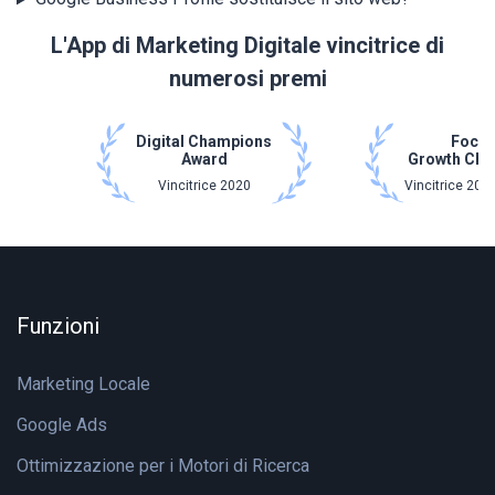
L'App di Marketing Digitale vincitrice di
numerosi premi
Digital Champions
Focu
Award
Growth Ch
Vincitrice 2020
Vincitrice 202
Funzioni
Marketing Locale
Google Ads
Ottimizzazione per i Motori di Ricerca