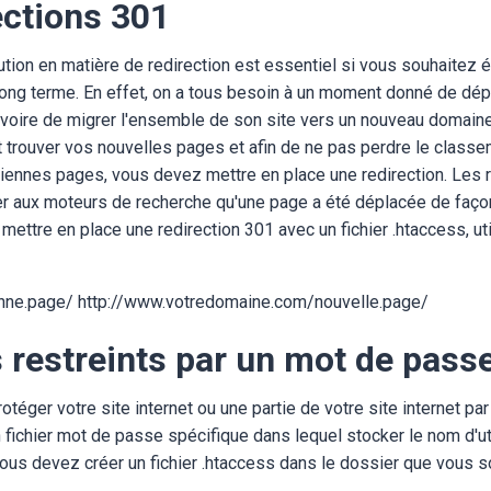
ections 301
tion en matière de redirection est essentiel si vous souhaitez 
long terme. En effet, on a tous besoin à un moment donné de dép
, voire de migrer l'ensemble de son site vers un nouveau domaine
t trouver vos nouvelles pages et afin de ne pas perdre le class
iennes pages, vous devez mettre en place une redirection. Les 
er aux moteurs de recherche qu'une page a été déplacée de faç
 mettre en place une redirection 301 avec un fichier .htaccess, 
enne.page/ http://www.votredomaine.com/nouvelle.page/
 restreints par un mot de pas
otéger votre site internet ou une partie de votre site internet pa
fichier mot de passe spécifique dans lequel stocker le nom d'uti
vous devez créer un fichier .htaccess dans le dossier que vous s