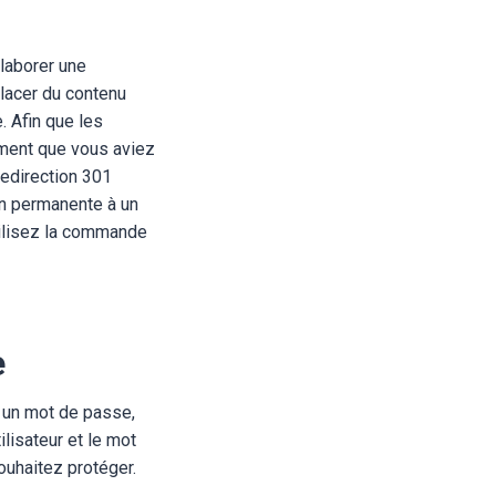
élaborer une
lacer du contenu
. Afin que les
ement que vous aviez
redirection 301
on permanente à un
utilisez la commande
se
r un mot de passe,
lisateur et le mot
ouhaitez protéger.