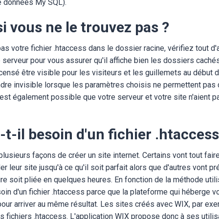
e données My SQL).
si vous ne le trouvez pas ?
as votre fichier .htaccess dans le dossier racine, vérifiez tout d
serveur pour vous assurer qu'il affiche bien les dossiers cachés.
censé être visible pour les visiteurs et les guillemets au début 
dre invisible lorsque les paramètres choisis ne permettent pas d
est également possible que votre serveur et votre site n'aient p
-t-il besoin d'un fichier .htaccess
 plusieurs façons de créer un site internet. Certains vont tout fai
leur site jusqu'à ce qu'il soit parfait alors que d'autres vont pré
re soit pliée en quelques heures. En fonction de la méthode utili
in d'un fichier .htaccess parce que la plateforme qui héberge vot
our arriver au même résultat. Les sites créés avec WIX, par exe
s fichiers .htaccess. L'application WIX propose donc à ses utili