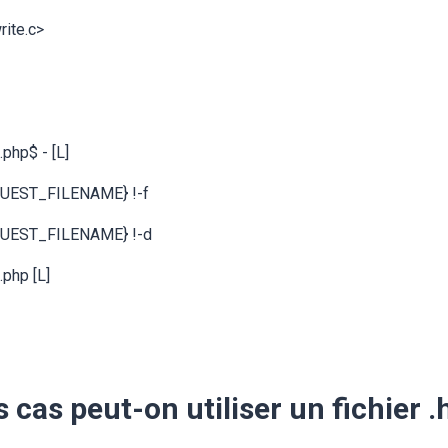
ite.c>
php$ - [L]
UEST_FILENAME} !-f
QUEST_FILENAME} !-d
.php [L]
 cas peut-on utiliser un fichier 