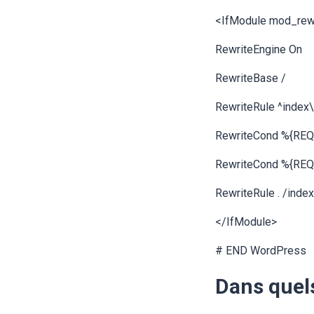
<IfModule mod_rewr
RewriteEngine On
RewriteBase /
RewriteRule ^index\.
RewriteCond %{REQ
RewriteCond %{RE
RewriteRule . /index
</IfModule>
# END WordPress
Dans quels