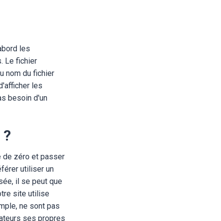
'abord les
 Le fichier
du nom du fichier
'afficher les
as besoin d'un
 ?
re de zéro et passer
férer utiliser un
sée, il se peut que
re site utilise
mple, ne sont pas
sateurs ses propres