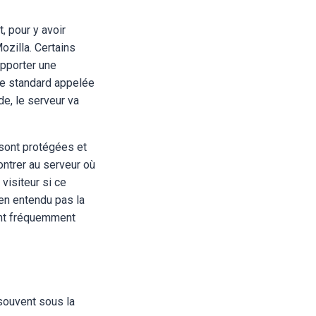
, pour y avoir
ozilla. Certains
apporter une
gue standard appelée
de, le serveur va
 sont protégées et
ontrer au serveur où
visiteur si ce
ien entendu pas la
ient fréquemment
(souvent sous la