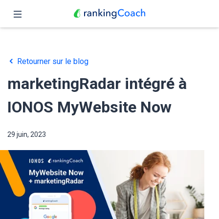
Fermer
Accueil
Retourner sur le blog
Fonctionnalités
marketingRadar intégré à
Tarifs
IONOS MyWebsite Now
Partenaires
29 juin, 2023
Blog
Français