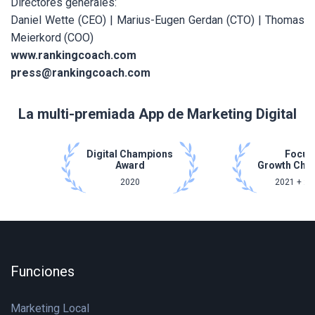
Directores generales:
Daniel Wette (CEO) | Marius-Eugen Gerdan (CTO) | Thomas
Meierkord (COO)
www.rankingcoach.com
press@rankingcoach.com
La multi-premiada App de Marketing Digital
Digital Champions
Focus
Award
Growth Cha
2020
2021 + 20
Funciones
Marketing Local