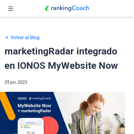
Cerrar
Inicio
Volver al Blog
Funciones
marketingRadar integrado
Precio
en IONOS MyWebsite Now
Revendedores
29 jun, 2023
Blog
Español