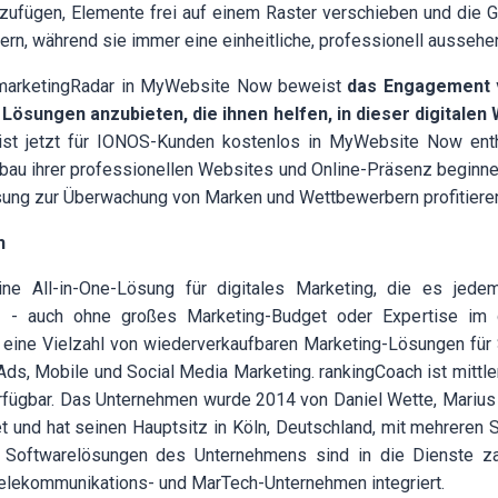
nzufügen, Elemente frei auf einem Raster verschieben und die 
ern, während sie immer eine einheitliche, professionell ausseh
marketingRadar in MyWebsite Now beweist
das Engagement 
Lösungen anzubieten, die ihnen helfen, in dieser digitalen 
ist jetzt für IONOS-Kunden kostenlos in MyWebsite Now ent
bau ihrer professionellen Websites und Online-Präsenz beginne
sung zur Überwachung von Marken und Wettbewerbern profitiere
h
ne All-in-One-Lösung für digitales Marketing, die es jedem
n - auch ohne großes Marketing-Budget oder Expertise im d
 eine Vielzahl von wiederverkaufbaren Marketing-Lösungen für 
Ads, Mobile und Social Media Marketing.
rankingCoach
ist mittl
rfügbar. Das Unternehmen wurde 2014 von Daniel Wette, Mariu
 und hat seinen Hauptsitz in Köln, Deutschland, mit mehreren S
 Softwarelösungen des Unternehmens sind in die Dienste za
elekommunikations- und MarTech-Unternehmen integriert.