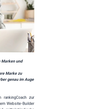
n Marken und
hre Marke zu
erber genau im Auge
on
rankingCoach
zur
 dem
Website-Builder