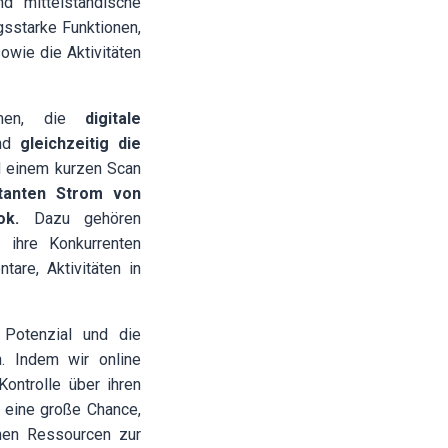
nd mittelständische
sstarke Funktionen,
wie die Aktivitäten
ehmen, die
digitale
nd
gleichzeitig die
 einem kurzen Scan
tanten Strom von
ok.
Dazu gehören
 ihre Konkurrenten
are, Aktivitäten in
 Potenzial und die
n. Indem wir online
ontrolle über ihren
 eine große Chance,
chen Ressourcen zur