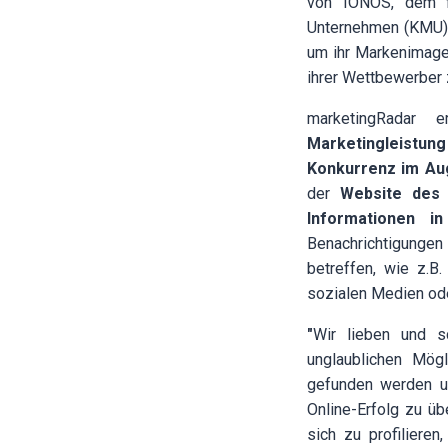
von IONOS
, dem f
Unternehmen (KMU),
um ihr Markenimage
ihrer Wettbewerber 
marketingRadar 
Marketingleistu
Konkurrenz im Aug
der
Website des 
Informationen in
Benachrichtigunge
betreffen, wie z.B
sozialen Medien od
"
Wir lieben und s
unglaublichen Mögl
gefunden werden un
Online-Erfolg zu ü
sich zu profiliere