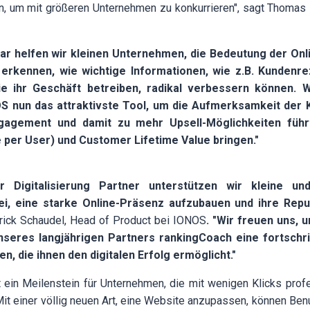
en, um mit größeren Unternehmen zu konkurrieren", sagt Thomas
ar helfen wir kleinen Unternehmen, die Bedeutung der Onli
erkennen, wie wichtige Informationen, wie z.B. Kundenre
ie ihr Geschäft betreiben, radikal verbessern können. W
S nun das attraktivste Tool, um die Aufmerksamkeit der
agement und damit zu mehr Upsell-Möglichkeiten füh
per User) und Customer Lifetime Value bringen."
er Digitalisierung Partner unterstützen wir kleine und
i, eine starke Online-Präsenz aufzubauen und ihre Repu
rick Schaudel, Head of Product bei IONOS
. "Wir freuen uns, 
nseres langjährigen Partners
rankingCoach
eine fortschri
n, die ihnen den digitalen Erfolg ermöglicht."
ein Meilenstein für Unternehmen, die mit wenigen Klicks prof
Mit einer völlig neuen Art, eine Website anzupassen, können Be