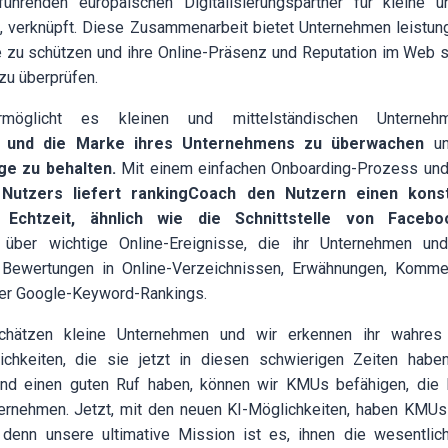
ührenden europäischen Digitalisierungspartner für kleine u
 verknüpft. Diese Zusammenarbeit bietet Unternehmen leistung
 zu schützen und ihre Online-Präsenz und Reputation im Web so
zu überprüfen.
ermöglicht es kleinen und mittelständischen Untern
ng und die Marke ihres Unternehmens zu überwachen
u
e zu behalten.
Mit einem einfachen Onboarding-Prozess und
Nutzers liefert rankingCoach den Nutzern einen kons
 Echtzeit, ähnlich wie die Schnittstelle von Facebo
n über wichtige Online-Ereignisse, die ihr Unternehmen und
. Bewertungen in Online-Verzeichnissen, Erwähnungen, Komment
er Google-Keyword-Rankings.
chätzen kleine Unternehmen und wir erkennen ihr wahres
ichkeiten, die sie jetzt in diesen schwierigen Zeiten habe
d einen guten Ruf haben, können wir KMUs befähigen, die K
bernehmen. Jetzt, mit den neuen KI-Möglichkeiten, haben KMUs
n, denn unsere ultimative Mission ist es, ihnen die wesentli