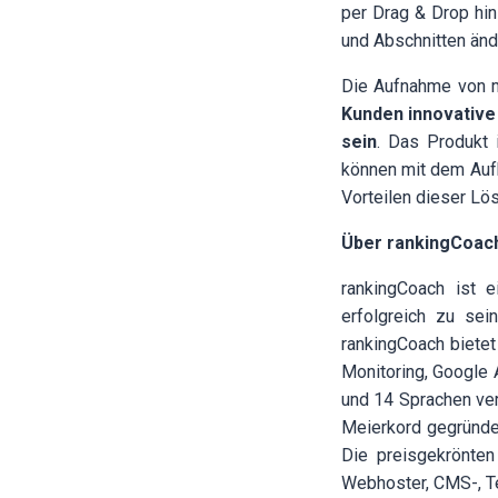
per Drag & Drop hi
und Abschnitten änd
Die Aufnahme von 
Kunden innovative 
sein
. Das Produkt 
können mit dem Auf
Vorteilen dieser Lö
Über rankingCoac
rankingCoach
ist ei
erfolgreich zu sei
rankingCoach bietet
Monitoring, Google 
und 14 Sprachen ve
Meierkord gegründet
Die preisgekrönten
Webhoster, CMS-, T