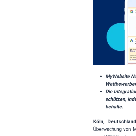
MyWebsite No
Wettbewerber
Die Integrati
schützen, ind
behalte.
Köln, Deutschlan
Überwachung von M