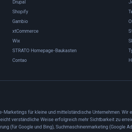
Drupal
J
Shopify
T
Gambio
O
xtCommerce
S
Wix
S
STRATO Homepage-Baukasten
T
Contao
H
ne-Marketings für kleine und mittelständische Unternehmen. Wi
leicht verständliche Weise erfolgreich mehr Sichtbarkeit zu erre
rung (für Google und Bing), Suchmaschinenmarketing (Google Ads