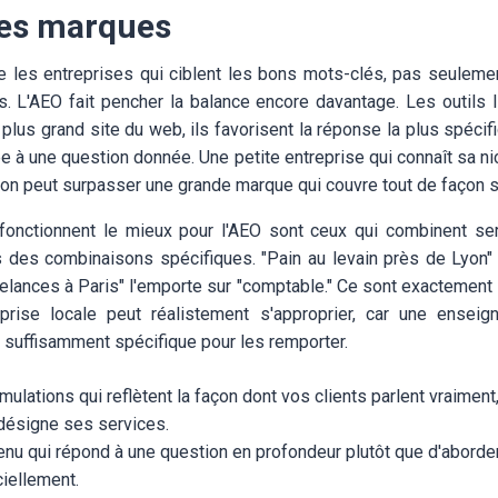
es marques
les entreprises qui ciblent les bons mots-clés, pas seulement
. L'AEO fait pencher la balance encore davantage. Les outils 
lus grand site du web, ils favorisent la réponse la plus spécifi
ée à une question donnée. Une petite entreprise qui connaît sa n
ion peut surpasser une grande marque qui couvre tout de façon su
onctionnent le mieux pour l'AEO sont ceux qui combinent serv
ns des combinaisons spécifiques. "Pain au levain près de Lyon" l
elances à Paris" l'emporte sur "comptable." Ce sont exactement
eprise locale peut réalistement s'approprier, car une enseign
 suffisamment spécifique pour les remporter.
mulations qui reflètent la façon dont vos clients parlent vraiment
 désigne ses services.
enu qui répond à une question en profondeur plutôt que d'abord
ciellement.