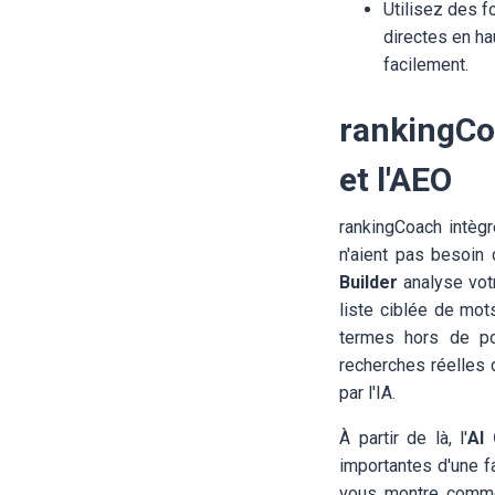
Utilisez des f
directes en ha
facilement.
rankingCo
et l'AEO
rankingCoach intèg
n'aient pas besoin 
Builder
analyse votr
liste ciblée de mot
termes hors de po
recherches réelles 
par l'IA.
À partir de là, l'
AI
importantes d'une fa
vous montre commen