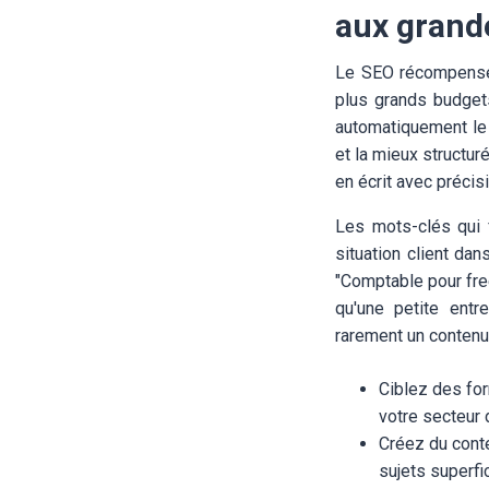
aux grand
Le SEO récompense 
plus grands budgets
automatiquement le p
et la mieux structur
en écrit avec précis
Les mots-clés qui f
situation client da
"Comptable pour fre
qu'une petite entr
rarement un contenu
Ciblez des for
votre secteur
Créez du cont
sujets superfi