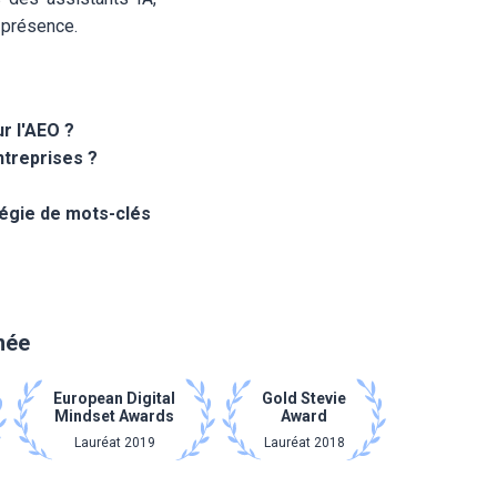
 présence.
r l'AEO ?
ntreprises ?
tégie de mots-clés
imée
European Digital
Gold Stevie
Mindset Awards
Award
Lauréat 2019
Lauréat 2018