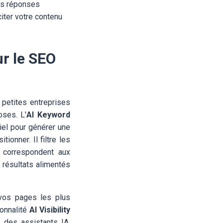
des réponses
citer votre contenu
r le SEO
petites entreprises
oses. L'
AI Keyword
tiel pour générer une
onner. Il filtre les
 correspondent aux
 résultats alimentés
vos pages les plus
ionnalité
AI Visibility
 des assistants IA,