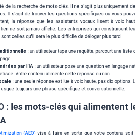
ité de la recherche de mots-clés. Il ne s'agit plus uniquement 
ics. Il s'agit de trouver les questions spécifiques où vous pouv
itent, la réponse que les assistants vocaux lisent à voix haute
 lien ne soit jamais affiché. Les entreprises qui construisent leu
ont celles qu'il sera le plus difficile de déloger plus tard.
ditionnelle :
un utilisateur tape une requête, parcourt une liste 
 page.
érées par l'IA :
un utilisateur pose une question en langage nat
tisée. Votre contenu alimente cette réponse ou non.
cale :
une seule réponse est lue à voix haute, pas dix options. 
esque toujours une phrase spécifique et conversationnelle.
 : les mots-clés qui alimentent l
IA
timization (AEO)
vise à faire en sorte que votre contenu soi