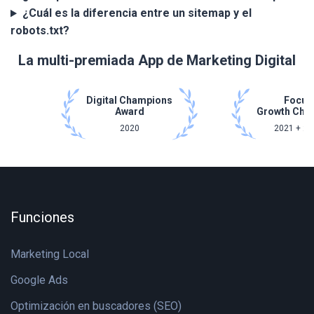
¿Cuál es la diferencia entre un sitemap y el
robots.txt?
La multi-premiada App de Marketing Digital
Digital Champions
Focus
Award
Growth Cha
2020
2021 + 20
Funciones
Marketing Local
Google Ads
Optimización en buscadores (SEO)