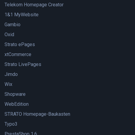
Telekom Homepage Creator
1&1 MyWebsite
Gambio
Oxid
Strato ePages
xtCommerce
Strato LivePages
Jimdo
Wix
Shopware
WebEdition
STRATO Homepage-Baukasten
Typo3
PrestaShop 1.6