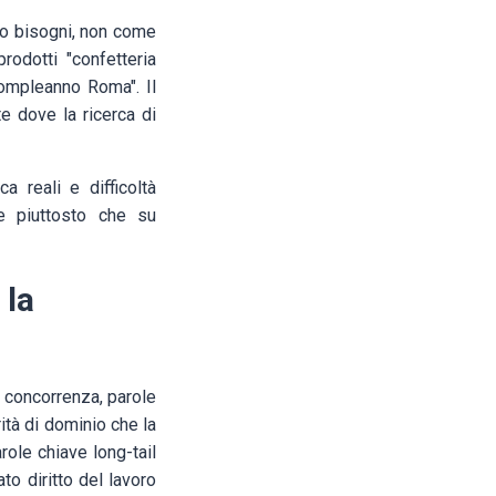
oro bisogni, non come
rodotti "confetteria
compleanno Roma". Il
te dove la ricerca di
a reali e difficoltà
e piuttosto che su
 la
a concorrenza, parole
ità di dominio che la
ole chiave long-tail
to diritto del lavoro