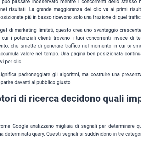
o può passare inosservato mentre i concorrenti dello stesso 
 nei risultati. La grande maggioranza dei clic va ai primi risul
posizionate più in basso ricevono solo una frazione di quel traffic
et di marketing limitati, questo crea uno svantaggio crescent
cui i potenziali clienti trovano i tuoi concorrenti invece di te
nto, che smette di generare traffico nel momento in cui si sm
cumula valore nel tempo. Una pagina ben posizionata continua
i per clic.
ignifica padroneggiare gli algoritmi, ma costruire una presenza
arire davanti al pubblico giusto.
ori di ricerca decidono quali im
 come Google analizzano migliaia di segnali per determinare q
 una determinata query. Questi segnali si suddividono in tre categor