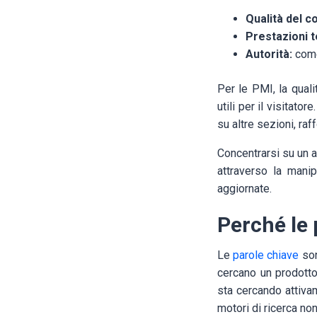
Qualità del c
Prestazioni t
Autorità:
come 
Per le PMI, la quali
utili per il visitat
su altre sezioni, ra
Concentrarsi su un a
attraverso la mani
aggiornate.
Perché le 
Le
parole chiave
son
cercano un prodotto
sta cercando attivam
motori di ricerca no