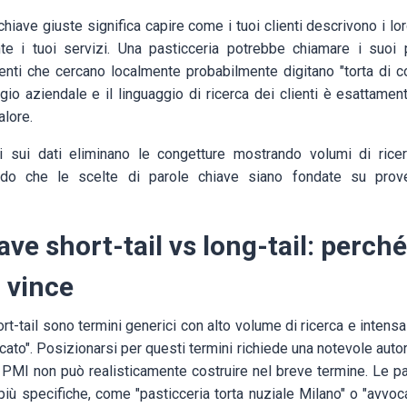
chiave giuste significa capire come i tuoi clienti descrivono i l
te i tuoi servizi. Una pasticceria potrebbe chiamare i suoi p
clienti che cercano localmente probabilmente digitano "torta di 
aggio aziendale e il linguaggio di ricerca dei clienti è esattamen
alore.
i sui dati eliminano le congetture mostrando volumi di ricerc
odo che le scelte di parole chiave siano fondate su prov
ave short-tail vs long-tail: perché
à vince
rt-tail sono termini generici con alto volume di ricerca e intens
cato". Posizionarsi per questi termini richiede una notevole autor
 PMI non può realisticamente costruire nel breve termine. Le par
ù specifiche, come "pasticceria torta nuziale Milano" o "avvoca