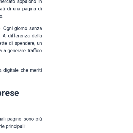
mercato appaiono in
tati di una pagina di
o.
e. Ogni giorno senza
. A differenza della
ette di spendere, un
 a generare traffico
 digitale che meriti
prese
uali pagine sono più
ie principali: