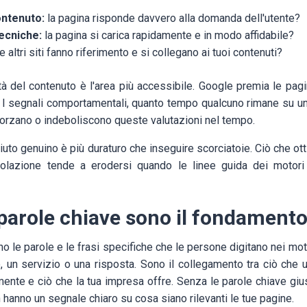
ontenuto:
la pagina risponde davvero alla domanda dell'utente?
ecniche:
la pagina si carica rapidamente e in modo affidabile?
altri siti fanno riferimento e si collegano ai tuoi contenuti?
tà del contenuto è l'area più accessibile. Google premia le pagin
ore. I segnali comportamentali, quanto tempo qualcuno rimane su u
fforzano o indeboliscono queste valutazioni nel tempo.
iuto genuino è più duraturo che inseguire scorciatoie. Ciò che o
polazione tende a erodersi quando le linee guida dei motori
parole chiave sono il fondamento
o le parole e le frasi specifiche che le persone digitano nei mot
, un servizio o una risposta. Sono il collegamento tra ciò che u
ente e ciò che la tua impresa offre. Senza le parole chiave giust
n hanno un segnale chiaro su cosa siano rilevanti le tue pagine.