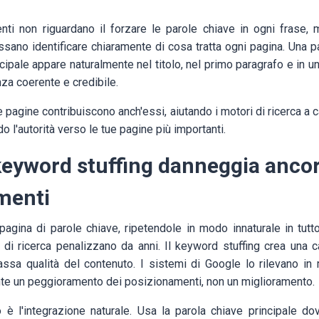
ti non riguardano il forzare le parole chiave in ogni frase, 
ssano identificare chiaramente di cosa tratta ogni pagina. Una p
ncipale appare naturalmente nel titolo, nel primo paragrafo e in un
nza coerente e credibile.
 tue pagine contribuiscono anch'essi, aiutando i motori di ricerca a c
do l'autorità verso le tue pagine più importanti.
keyword stuffing danneggia ancor
menti
pagina di parole chiave, ripetendole in modo innaturale in tutto
i di ricerca penalizzano da anni. Il keyword stuffing crea una c
assa qualità del contenuto. I sistemi di Google lo rilevano in m
ente un peggioramento dei posizionamenti, non un miglioramento.
o è l'integrazione naturale. Usa la parola chiave principale do