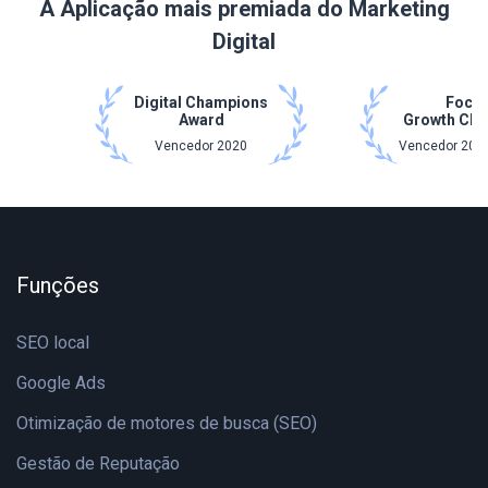
A Aplicação mais premiada do Marketing
Digital
Digital Champions
Focu
Award
Growth Ch
Vencedor 2020
Vencedor 2021
Funções
SEO local
Google Ads
Otimização de motores de busca (SEO)
Gestão de Reputação