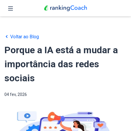
Fechar
Página inicial
Voltar ao Blog
Funções
Porque a IA está a mudar a
Preços
importância das redes
Parceiros
sociais
Blog
04 fev, 2026
Português