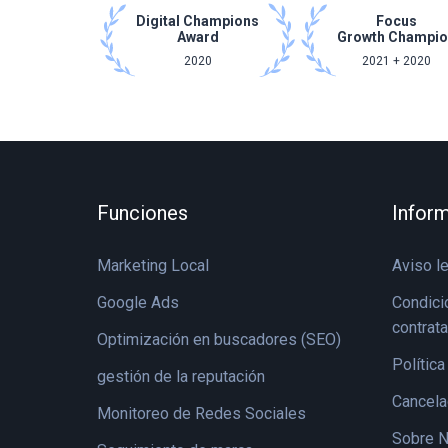
Digital Champions
Focus
Award
Growth Champi
2020
2021 + 2020
Funciones
Inform
Marketing Local
Aviso l
Google Ads
Condici
contrat
Optimización en buscadores (SEO)
Política
gestión de la reputación
Cancela
Monitoreo de Redes Sociales
Sobre N