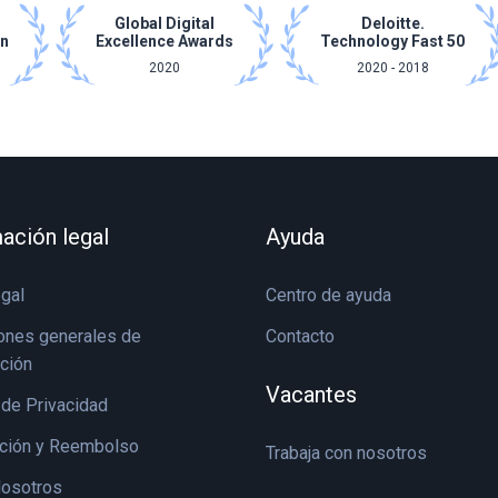
Global Digital
Deloitte.
on
Excellence Awards
Technology Fast 50
2020
2020 - 2018
ación legal
Ayuda
egal
Centro de ayuda
ones generales de
Contacto
ación
Vacantes
 de Privacidad
ción y Reembolso
Trabaja con nosotros
osotros