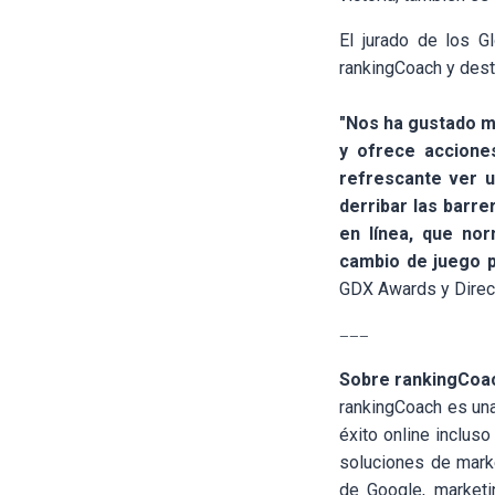
El jurado de los G
rankingCoach y dest
"Nos ha gustado m
y ofrece accione
refrescante ver u
derribar las barr
en línea, que no
cambio de juego pa
GDX Awards y Direct
———
Sobre rankingCoa
rankingCoach es una
éxito online inclus
soluciones de marke
de Google, marketi