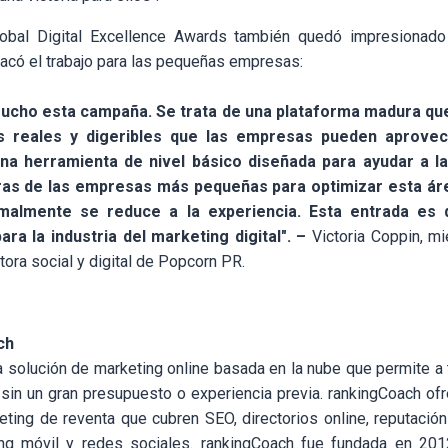
lobal Digital Excellence Awards también quedó impresionad
acó el trabajo para las pequeñas empresas:
ucho esta campaña. Se trata de una plataforma madura qu
s reales y digeribles que las empresas pueden aprovec
na herramienta de nivel básico diseñada para ayudar a 
eras de las empresas más pequeñas para optimizar esta ár
rmalmente se reduce a la experiencia. Esta entrada es d
ra la industria del marketing digital". –
Victoria Coppin, m
ora social y digital de Popcorn PR.
ch
 solución de marketing online basada en la nube que permite a
o sin un gran presupuesto o experiencia previa. rankingCoach of
ting de reventa que cubren SEO, directorios online, reputació
ng móvil y redes sociales. rankingCoach fue fundada en 201