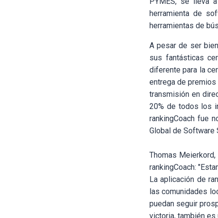
PYMES, se lleva a 
herramienta de so
herramientas de bús
A pesar de ser bie
sus fantásticas ce
diferente para la c
entrega de premios 
transmisión en dire
20% de todos los i
rankingCoach fue n
Global de Software 
Thomas Meierkord, e
rankingCoach: "Esta
La aplicación de ra
las comunidades loc
puedan seguir prosp
victoria, también es 