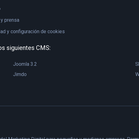
o
y prensa
dad y configuración de cookies
os siguientes CMS:
Joomla 3.2
S
Jimdo
W