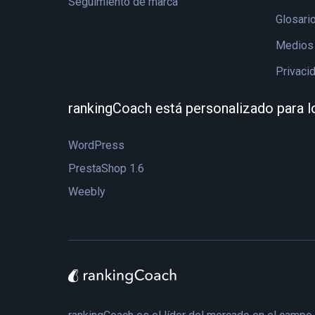
Seguimiento de marca
Glosari
Medios 
Privaci
rankingCoach está personalizado para l
WordPress
PrestaShop 1.6
Weebly