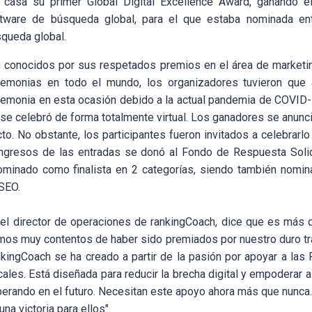
casa su primer Global Digital Excellence Award, ganando e
ftware de búsqueda global, para el que estaba nominada ent
queda global.
n conocidos por sus respetados premios en el área de marketi
remonias en todo el mundo, los organizadores tuvieron que
eremonia en esta ocasión debido a la actual pandemia de COVID
se celebró de forma totalmente virtual. Los ganadores se anunci
cto
. No obstante, los participantes fueron invitados a celebrarl
ngresos de las entradas se donó al Fondo de Respuesta Solid
ominado como finalista en 2 categorías, siendo también nomina
SEO.
l director de operaciones de rankingCoach, dice que es más q
mos muy contentos de haber sido premiados por nuestro duro tra
nkingCoach se ha creado a partir de la pasión por apoyar a la
ales. Está diseñada para reducir la brecha digital y empoderar 
erando en el futuro. Necesitan este apoyo ahora más que nunca
una victoria para ellos".