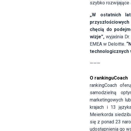
szybko rozwijające 
„W ostatnich la
przyszłościowych 
chęcią do podejm
wizje”,
wyjaśnia Dr.
EMEA w Deloitte.
“
technologicznych
———
O rankinguCoach
rankingCoach ofer
samodzielną opty
marketingowych lub
krajach i 13 języ
Meierkorda siedziba
się z ponad 23 naro
udostępnienia go w