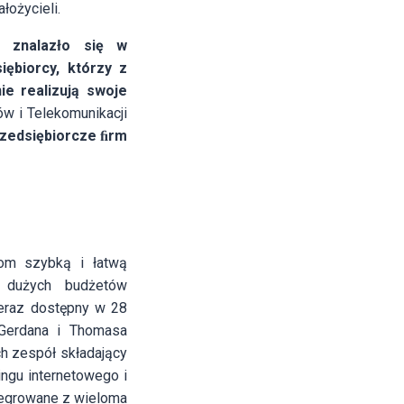
łożycieli.
c znalazło się w
iębiorcy, którzy z
e realizują swoje
ów i Telekomunikacji
rzedsiębiorcze ﬁrm
mom szybką i łatwą
z dużych budżetów
teraz dostępny w 28
 Gerdana i Thomasa
ch zespół składający
ingu internetowego i
tegrowane z wieloma