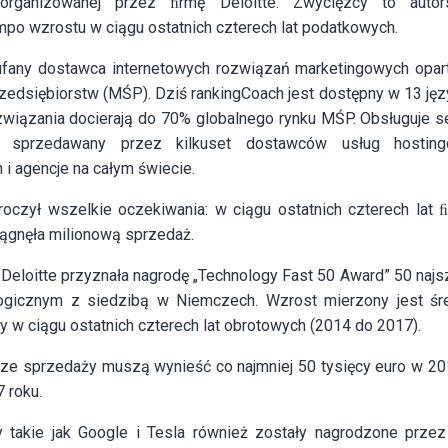
rganizowanej przez ﬁrmę Deloitte. Zwycięzcy to autors
po wzrostu w ciągu ostatnich czterech lat podatkowych.
ufany dostawca internetowych rozwiązań marketingowych opar
rzedsiębiorstw (MŚP). Dziś rankingCoach jest dostępny w 13 języ
związania docierają do 70% globalnego rynku MŚP. Obsługuje se
 sprzedawany przez kilkuset dostawców usług hosting
 i agencje na całym świecie.
roczył wszelkie oczekiwania: w ciągu ostatnich czterech lat ﬁ
iągnęła milionową sprzedaż.
 Deloitte przyznała nagrodę „Technology Fast 50 Award” 50 najs
ogicznym z siedzibą w Niemczech. Wzrost mierzony jest ś
w ciągu ostatnich czterech lat obrotowych (2014 do 2017).
ze sprzedaży muszą wynieść co najmniej 50 tysięcy euro w 2014
 roku.
y takie jak Google i Tesla również zostały nagrodzone przez 