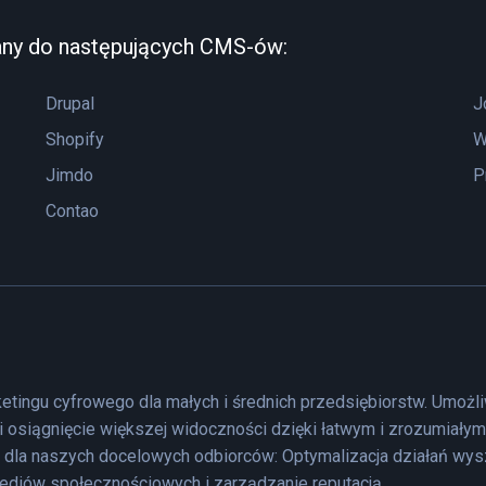
any do następujących CMS-ów:
Drupal
J
Shopify
W
Jimdo
P
Contao
ketingu cyfrowego dla małych i średnich przedsiębiorstw. Umoż
 osiągnięcie większej widoczności dzięki łatwym i zrozumiały
 dla naszych docelowych odbiorców: Optymalizacja działań wy
mediów społecznościowych i zarządzanie reputacją.