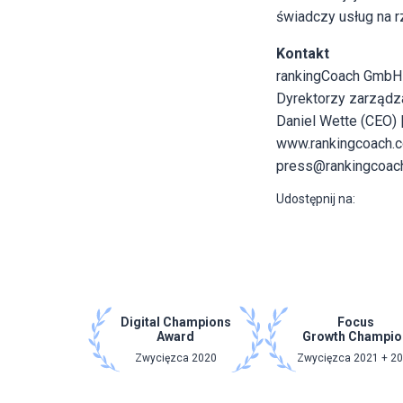
świadczy usług na r
Kontakt
rankingCoach GmbH
Dyrektorzy zarządza
Daniel Wette (CEO)
www.rankingcoach.
press@rankingcoac
Udostępnij na:
Digital Champions
Focus
Award
Growth Champio
Zwycięzca 2020
Zwycięzca 2021 + 2