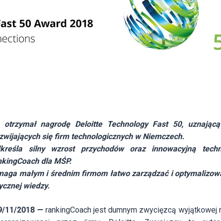
 otrzymał nagrodę Deloitte Technology Fast 50, uznając
ozwijających się firm technologicznych w Niemczech.
kreśla silny wzrost przychodów oraz innowacyjną techn
nkingCoach dla MŚP.
maga małym i średnim firmom łatwo zarządzać i optymalizowa
ycznej wiedzy.
09/11/2018 —
rankingCoach jest dumnym zwycięzcą wyjątkowej 