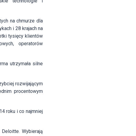
kie technologie i
tych na chmurze dla
kach i 28 krajach na
tki tysięcy klientów
owych, operatorów
rma utrzymała silne
zybciej rozwijającym
rednim procentowym
 roku i co najmniej
Deloitte. Wybierają