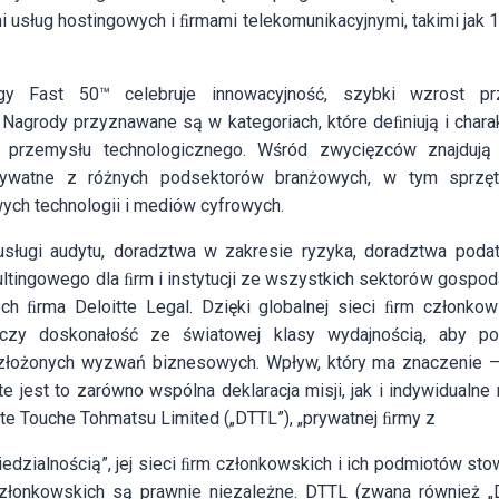
usług hostingowych i ﬁrmami telekomunikacyjnymi, takimi jak 
gy Fast 50™ celebruje innowacyjność, szybki wzrost p
 Nagrody przyznawane są w kategoriach, które deﬁniują i char
o przemysłu technologicznego. Wśród zwycięzców znajduj
prywatne z różnych podsektorów branżowych, w tym sprzęt
wych technologii i mediów cyfrowych.
usługi audytu, doradztwa w zakresie ryzyka, doradztwa pod
tingowego dla ﬁrm i instytucji ze wszystkich sektorów gospod
ch ﬁrma Deloitte Legal. Dzięki globalnej sieci ﬁrm członko
łączy doskonałość ze światowej klasy wydajnością, aby 
 złożonych wyzwań biznesowych. Wpływ, który ma znaczenie —
e jest to zarówno wspólna deklaracja misji, jak i indywidualne 
tte Touche Tohmatsu Limited („DTTL”), „prywatnej ﬁrmy z
edzialnością”, jej sieci ﬁrm członkowskich i ich podmiotów st
członkowskich są prawnie niezależne. DTTL (zwana również „De