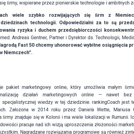
się ﬁrmy, wspierane przez pionierskie technologie i ambitnych za
tach wiele szybko rozwijających się ﬁrm z Niemie
dziedzinach technologii. Odpowiedzialni za to są przeds
owania ryzyka i duchem przedsiębiorczości konsekwentni
 med. Andreas Gentner, Partner i Dyrektor ds. Technologii, Medi
Nagrodą Fast 50 chcemy uhonorować wybitne osiągnięcia p
 w Niemczech”.
uje pakiet marketingowy online, który umożliwia małym ﬁr
malizację działań marketingowych online — nawet be
 specjalistycznej wiedzy w tej dziedzinie. rankingCoach jest 
kach. Założona w 2014 roku przez Daniela Wette, Mariusa
 ﬁrmy znajduje się w Kolonii i ma wiele lokalizacji w Rumunii. I
dowości pracuje nad ich wizją uproszczenia złożoności market
szystkim. Nagradzane rozwiązania programowe są również zin