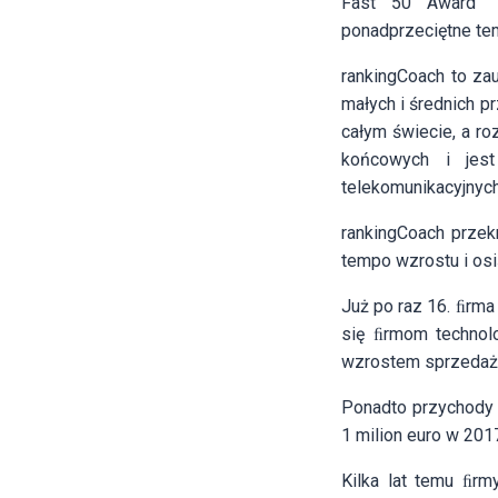
Fast 50 Award” o
ponadprzeciętne tem
rankingCoach to za
małych i średnich p
całym świecie, a ro
końcowych i jest
telekomunikacyjnych
rankingCoach przek
tempo wzrostu i os
Już po raz 16. ﬁrma
się ﬁrmom technol
wzrostem sprzedaży 
Ponadto przychody 
1 milion euro w 2017
Kilka lat temu ﬁrm