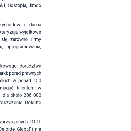
1&1, Hostopia, Jimdo
rzychodów i ducha
akteryzują wyjątkowe
ą się zarówno ﬁrmy
u, oprogramowania,
atkowego, doradztwa
arki; porad prawnych
wskich w ponad 150
pomagać klientom w
 dla około 286 000
roszczenie. Deloitte
owarzyszonych. DTTL
loitte Global”) nie