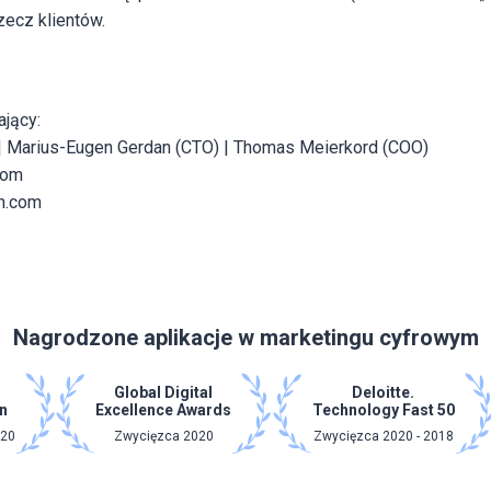
zecz klientów.
jący:
 | Marius-Eugen Gerdan (CTO) | Thomas Meierkord (COO)
com
h.com
Nagrodzone aplikacje w marketingu cyfrowym
Global Digital
Deloitte.
n
Excellence Awards
Technology Fast 50
020
Zwycięzca 2020
Zwycięzca 2020 - 2018