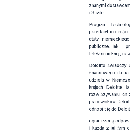
znanymi dostawcami 
i Strato.
Program Technolo
przedsiębiorczości.
atuty niemieckieg
publiczne, jak i 
telekomunikacji, no
Deloitte świadczy 
ﬁnansowego i konsul
udziela w Niemcze
krajach Deloitte 
rozwiązywaniu ich
pracowników Deloitt
odnosi się do Deloi
ograniczoną odpowi
i każda z jej ﬁrm 