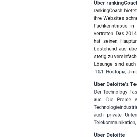
Über
rankingCoac
rankingCoach bietet
ihre Websites schn
Fachkenntnisse in
vertreten. Das 201
hat seinen Hauptu
bestehend aus über
stetig zu vereinfac
Lösunge sind auch
1&1, Hostopia, Jimd
Über Deloitte's Te
Der Technology Fas
aus. Die Preise w
Technologieindustri
auch private Unter
Telekommunikation, 
Über Deloitte