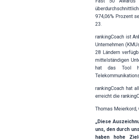
Fast 50 Awards 2
überdurchschnittli
974,06% Prozent se
23.
rankingCoach ist An
Unternehmen (KMUs)
28 Ländern verfügb
mittelständigen Un
hat das Tool hu
Telekommunikations
rankingCoach hat a
erreicht die ranki
Thomas Meierkord, 
„Diese Auszeichnu
uns,
den durch uns
haben
hohe Ziel