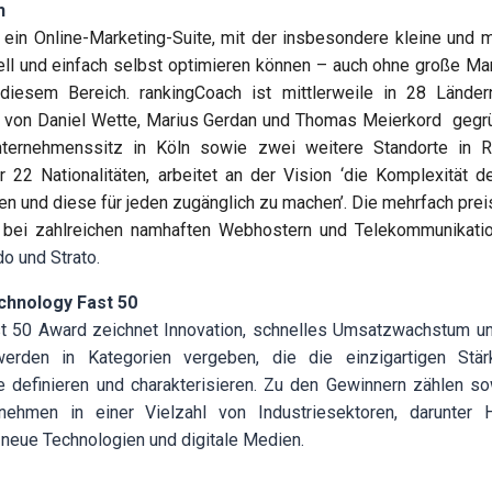
h
 ein Online-Marketing-Suite, mit der insbesondere kleine und 
ell und einfach selbst optimieren können – auch ohne große Ma
 diesem Bereich. rankingCoach ist mittlerweile in 28 Lände
4 von Daniel Wette, Marius Gerdan und Thomas Meierkord geg
nternehmenssitz in Köln sowie zwei weitere Standorte in R
 22 Nationalitäten, arbeitet an der Vision ‘die Komplexität d
hen und diese für jeden zugänglich zu machen’. Die mehrfach pre
 bei zahlreichen namhaften Webhostern und Telekommunikati
o und Strato.
chnology Fast 50
t 50 Award zeichnet Innovation, schnelles Umsatzwachstum u
erden in Kategorien vergeben, die die einzigartigen Stä
e definieren und charakterisieren. Zu den Gewinnern zählen so
nehmen in einer Vielzahl von Industriesektoren, darunter 
neue Technologien und digitale Medien.