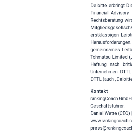
Deloitte erbringt D
Financial Advisory
Rechtsberatung wir
Mitgliedsgesellsch
erstklassigen Leis
Herausforderungen. 
gemeinsames Leitbil
Tohmatsu Limited („
Haftung nach brit
Unternehmen. DTTL u
DTTL (auch „Deloitt
Kontakt
rankingCoach GmbH
Geschäftsführer:
Daniel Wette (CEO)
www.rankingcoach.
press@rankingcoac