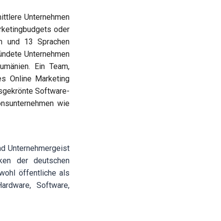
mittlere Unternehmen
rketingbudgets oder
rn und 13 Sprachen
ründete Unternehmen
umänien. Ein Team,
es Online Marketing
isgekrönte Software-
onsunternehmen wie
nd Unternehmergeist
rken der deutschen
wohl öffentliche als
Hardware, Software,