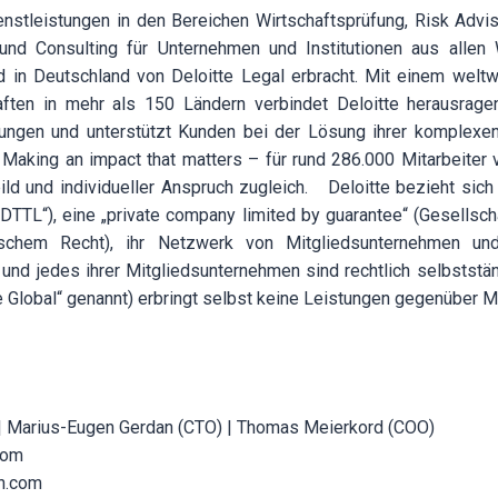
ienstleistungen in den Bereichen Wirtschaftsprüfung, Risk Advis
 und Consulting für Unternehmen und Institutionen aus allen 
d in Deutschland von Deloitte Legal erbracht. Mit einem welt
aften in mehr als 150 Ländern verbindet Deloitte herausra
tungen und unterstützt Kunden bei der Lösung ihrer komplexe
Making an impact that matters – für rund 286.000 Mitarbeiter v
d und individueller Anspruch zugleich. Deloitte bezieht sich
DTTL“), eine „private company limited by guarantee“ (Gesellsch
ischem Recht), ihr Netzwerk von Mitgliedsunternehmen un
nd jedes ihrer Mitgliedsunternehmen sind rechtlich selbststä
e Global“ genannt) erbringt selbst keine Leistungen gegenüber 
 | Marius-Eugen Gerdan (CTO) | Thomas Meierkord (COO)
com
h.com