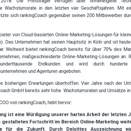
018. Die Preisträger verfügen über firmeneigene Tech
che Wachstumsrate in den letzten vier Geschäftsjahren. Mit
tzte sich rankingCoach gegenüber seinen 200 Mitbewerber durch
bieter von Cloud-basierten Online-Marketing-Lösungen für klein
. Das Unternehmen hat seinen Hauptsitz in Köln und ist heute
ar. Weltweit bietet rankingCoach bereits für über 70% des Mar
ternehmen, maßgeschneiderte Online-Marketing-Lösungen an.
nderttausende Endkunden und wird durch hunderte
unternehmen und Agenturen angeboten.
lle bisherigen Erwartungen übertroffen: Vier Jahre nach der U
ngCoach GmbH bereits sehr hohe Wachstumsraten und Umsätze in
COO von rankingCoach, hebt hervor:
ng ist eine Würdigung unserer harten Arbeit der letzten J
 gestalteten Fortschritt im Bereich Online-Marketing weit
e für die Zukunft. Durch Deloittes Auszeichnung wir