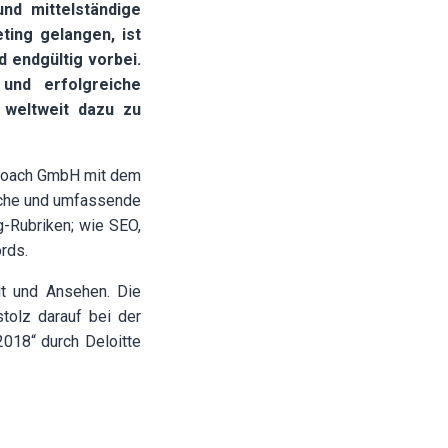
und mittelständige
ting gelangen, ist
 endgültig vorbei.
und erfolgreiche
 weltweit dazu zu
ngCoach GmbH mit dem
liche und umfassende
g-Rubriken; wie SEO,
rds.
it und Ansehen. Die
tolz darauf bei der
018“ durch Deloitte