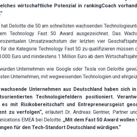
elches wirtschaftliche Potenzial in rankingCoach vorhande
.”
 hat Deloitte die 50 am schnellsten wachsenden Technologieunt
dem Technology Fast 50 Award ausgezeichnet. Das Wac
 prozentualen Umsatzwachstum der letzten vier Geschäftsja
für die Kategorie Technology Fast 50 zu qualifizieren müssen 
000 Euro und mindestens 1 Million Euro ab dem Wirtschaftsjahr
 wurden Unternehmen wie Google oder Tesla von Deloitte gewürd
sten Unternehmen, mit wegweisenden Technologien und ehrgeiz
k wachsende Unternehmen aus Deutschland haben sich i
sorientierten Technologiefeldern positioniert. Verantw
 es mit Risikobereitschaft und Entrepreneursgeist gesc
ent zu verfolgen“,
erläutert Dr. Andreas Gentner, Partner un
ications EMEA bei Deloitte.
„Mit dem Fast 50 Award wollen
ngen für den Tech-Standort Deutschland würdigen.“