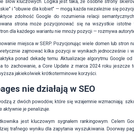
ie słów kluczowych. Logika jest taka, że osobne strony skiero
skie" i "obuwie dla kobiet" — mogą każda niezależnie się pozy
aktyce zdolność Google do rozumienia relacji semantycznyc
owana strona może pozycjonować się na wszystkie istotne w
tron dla każdego wariantu nie mnoży pozycji — rozmywa autoryte
mowanie miejsca w SERP. Pozycjonując wiele domen lub stron na
retycznie zajmować kilka pozycji w wynikach jednocześnie i w
taktyka ponad dekadę temu. Aktualizacje algorytmu Google od
a to zachowanie, a Core Update z marca 2024 roku jeszcze 
yższa jakiekolwiek krótkoterminowe korzyści.
ages nie działają w SEO
odzą z dwóch powodów, które się wzajemnie wzmacniają: szk
 aktywnie je penalizuje.
tkownika jest kluczowym sygnałem rankingowym. Celem Goo
dziej trafnego wyniku dla zapytania wyszukiwania. Doorway page