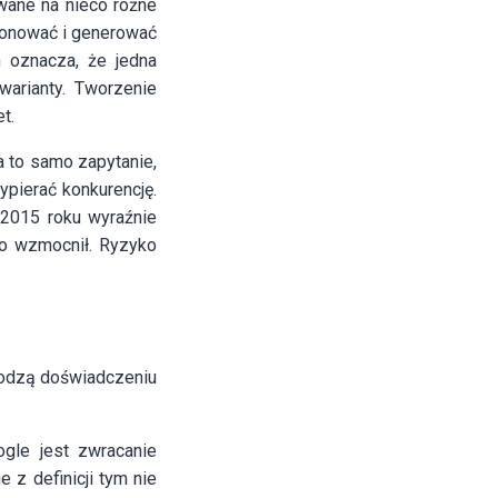
wane na nieco różne
cjonować i generować
h oznacza, że jedna
arianty. Tworzenie
t.
 to samo zapytanie,
ypierać konkurencję.
 2015 roku wyraźnie
to wzmocnił. Ryzyko
odzą doświadczeniu
gle jest zwracanie
 z definicji tym nie