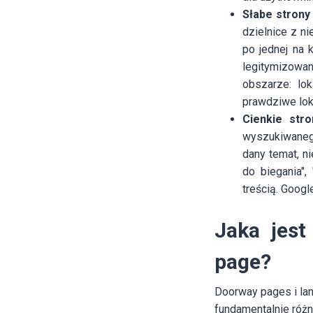
Słabe strony 
dzielnice z n
po jednej na 
legitymizowa
obszarze: lok
prawdziwe lok
Cienkie str
wyszukiwanego
dany temat, ni
do biegania",
treścią. Googl
Jaka jest
page?
Doorway pages i lan
fundamentalnie różn