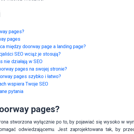
i
way pages?
way pages
nica między doorway page a landing page?
jaliści SEO wciąż je stosują?
 nie działają w SEO
oorway pages na swojej stronie?
orway pages szybko i łatwo?
ach wspiera Twoje SEO
ane pytania
oorway pages?
rona stworzona wyłącznie po to, by pojawiać się wysoko w wy
omagać odwiedzającemu. Jest zaprojektowana tak, by prze