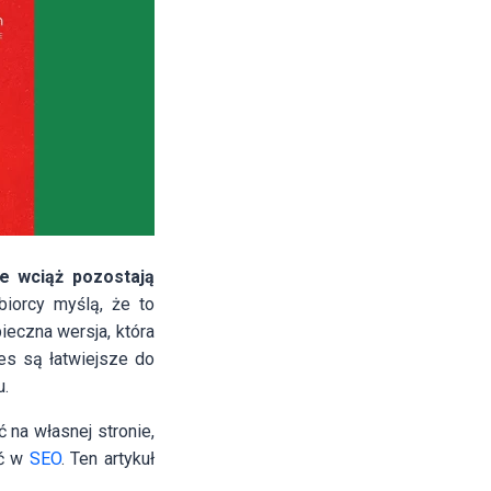
e wciąż pozostają
biorcy myślą, że to
ieczna wersja, która
es są łatwiejsze do
u.
 na własnej stronie,
ść w
SEO
. Ten artykuł