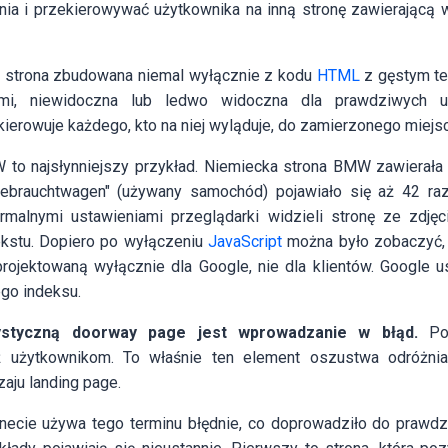
nia i przekierowywać użytkownika na inną stronę zawierającą w
o strona zbudowana niemal wyłącznie z kodu
HTML
z gęstym t
mi, niewidoczna lub ledwo widoczna dla prawdziwych uż
ierowuje każdego, kto na niej wyląduje, do zamierzonego miej
to najsłynniejszy przykład. Niemiecka strona BMW zawierała p
ebrauchtwagen" (używany samochód) pojawiało się aż 42 razy
rmalnymi ustawieniami przeglądarki widzieli stronę ze zdję
tekstu. Dopiero po wyłączeniu
JavaScript
można było zobaczyć, 
aprojektowaną wyłącznie dla Google, nie dla klientów. Googl
go indeksu.
ystyczną doorway page jest wprowadzanie w błąd.
Pok
ż użytkownikom. To właśnie ten element oszustwa odróżni
aju landing page.
ernecie używa tego terminu błędnie, co doprowadziło do prawd