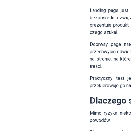
Landing page jest
bezpośrednio związ
prezentuje produkt
czego szukał.
Doorway page nato
przechwycić odwied
na stronie, na któ
treści.
Praktyczny test j
przekierowuje go na 
Dlaczego s
Mimo ryzyka niek
powodów.