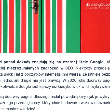
 ponad dekady znajdują się na czarnej liście Google, al
ziej niezrozumianych zagrożeń w SEO.
Niektórzy przedsię
a Black Hat z początków internetu. Inni wierzą, że istnieje bezp
ni jedno, ani drugie nie jest prawdą. W 2026 roku doorway pag
ykolwiek, a Google jest lepszy niż kiedykolwiek w ich wykrywani
ą doorway pages, dlaczego nadal powodują kary i jak je wykryć
 każdego przedsiębiorcy, który chce budować trwałą widoczno
 co musisz wiedzieć.