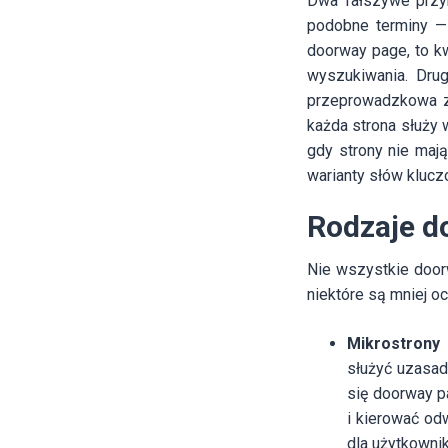
Dwa fałszywe przyk
podobne terminy — 
doorway page, to kw
wyszukiwania. Drug
przeprowadzkowa z
każda strona służy 
gdy strony nie mają
warianty słów klucz
Rodzaje d
Nie wszystkie door
niektóre są mniej oc
Mikrostrony
służyć uzasad
się doorway p
i kierować od
dla użytkownik