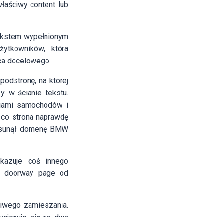
łaściwy content lub
ekstem wypełnionym
ytkowników, która
sca docelowego.
odstronę, na której
 w ścianie tekstu.
ciami samochodów i
co strona naprawdę
e usunął domenę BMW
azuje coś innego
a doorway page od
ziwego zamieszania.