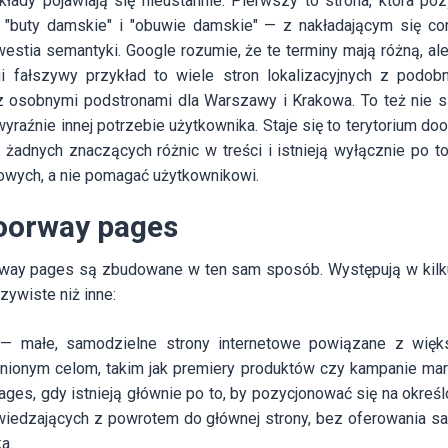
łady pojawiają się nieustannie. Pierwszy to strona, która poz
"buty damskie" i "obuwie damskie" — z nakładającym się con
estia semantyki. Google rozumie, że te terminy mają różną, al
i fałszywy przykład to wiele stron lokalizacyjnych z podobną
 osobnymi podstronami dla Warszawy i Krakowa. To też nie 
wyraźnie innej potrzebie użytkownika. Staje się to terytorium do
 żadnych znaczących różnic w treści i istnieją wyłącznie po 
owych, a nie pomagać użytkownikowi.
oorway pages
way pages są zbudowane w ten sam sposób. Występują w kilku
zywiste niż inne:
— małe, samodzielne strony internetowe powiązane z wię
nionym celom, takim jak premiery produktów czy kampanie mark
ages, gdy istnieją głównie po to, by pozycjonować się na okre
wiedzających z powrotem do głównej strony, bez oferowania sa
a.