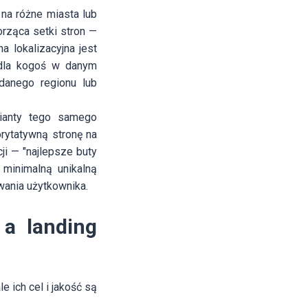
a różne miasta lub
orząca setki stron —
a lokalizacyjna jest
 dla kogoś w danym
 danego regionu lub
ianty tego samego
rytatywną stronę na
ji — "najlepsze buty
 minimalną unikalną
iwania użytkownika.
 a landing
 ich cel i jakość są