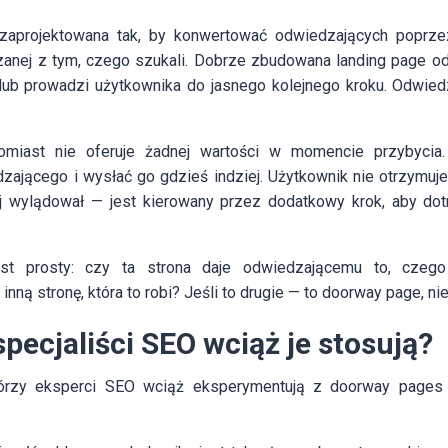
 zaprojektowana tak, by konwertować odwiedzających poprzez
anej z tym, czego szukali. Dobrze zbudowana landing page od
 lub prowadzi użytkownika do jasnego kolejnego kroku. Odwiedz
miast nie oferuje żadnej wartości w momencie przybycia. 
zającego i wysłać go gdzieś indziej. Użytkownik nie otrzymuje
rej wylądował — jest kierowany przez dodatkowy krok, aby do
est prosty: czy ta strona daje odwiedzającemu to, czego
inną stronę, która to robi? Jeśli to drugie — to doorway page, ni
pecjaliści SEO wciąż je stosują?
tórzy eksperci SEO wciąż eksperymentują z doorway pages