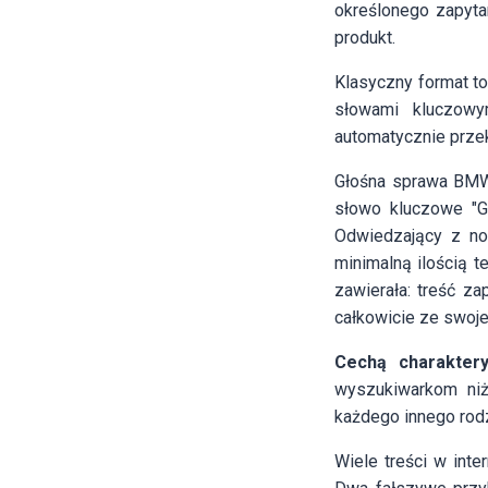
określonego zapyta
produkt.
Klasyczny format t
słowami kluczowy
automatycznie przek
Głośna sprawa BMW 
słowo kluczowe "G
Odwiedzający z no
minimalną ilością 
zawierała: treść z
całkowicie ze swoje
Cechą charakter
wyszukiwarkom ni
każdego innego rodz
Wiele treści w int