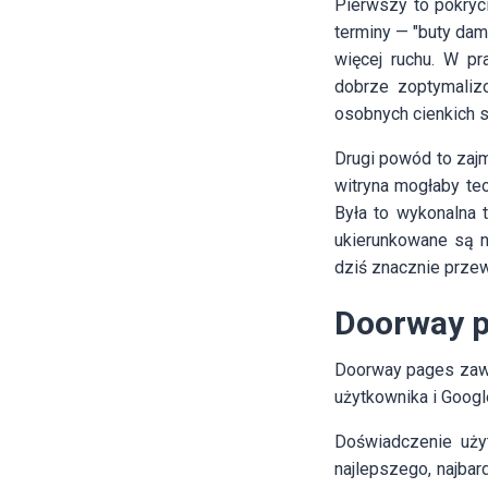
Pierwszy to pokryc
terminy — "buty dam
więcej ruchu. W pr
dobrze zoptymaliz
osobnych cienkich s
Drugi powód to zaj
witryna mogłaby teo
Była to wykonalna 
ukierunkowane są n
dziś znacznie przew
Doorway p
Doorway pages zaw
użytkownika i Google
Doświadczenie uży
najlepszego, najbar