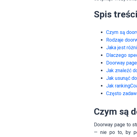
Spis treśc
Czym są door
Rodzaje door
Jaka jest róż
Dlaczego spec
Doorway pages
Jak znaleźć d
Jak usunąć do
Jak rankingCo
Często zadaw
Czym są d
Doorway page to st
— nie po to, by p