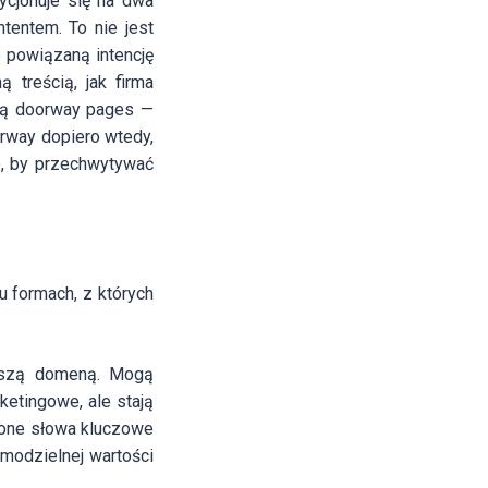
ycjonuje się na dwa
tentem. To nie jest
e powiązaną intencję
 treścią, jak firma
są doorway pages —
orway dopiero wtedy,
to, by przechwytywać
 formach, z których
kszą domeną. Mogą
etingowe, ale stają
ślone słowa kluczowe
modzielnej wartości