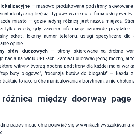
lokalizacyjne
— masowo produkowane podstrony skierowane n
iemal identyczną treścią. Typowy wzorzec to firma usługowa tw
każde miasto — gdzie jedyną różnicą jest nazwa miejsca. Stron
na tylko wtedy, gdy zawiera informacje naprawdę przydatne
alny adres, lokalny numer telefonu, usługi specyficzne dla
alne opinie.
ony słów kluczowych
— strony skierowane na drobne war
 hasła na wielu URL-ach. Zamiast budować jedną mocną, auto
ektóre witryny tworzą osobne podstrony dla każdej małej wariac
 "top buty biegowe", "recenzja butów do biegania" — każda z
e traktuje to jako próbę manipulowania algorytmem, a nie obsług
 różnica między doorway page
ding pages mogą obie pojawiać się w wynikach wyszukiwania, ale
e.