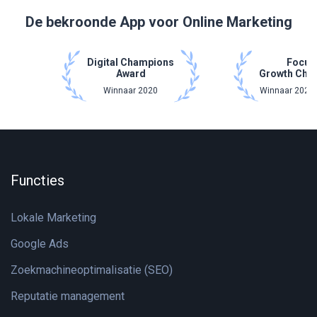
De bekroonde App voor Online Marketing
Digital Champions
Focus
Award
Growth Cha
Winnaar 2020
Winnaar 2021 
Functies
Lokale Marketing
Google Ads
Zoekmachineoptimalisatie (SEO)
Reputatie management