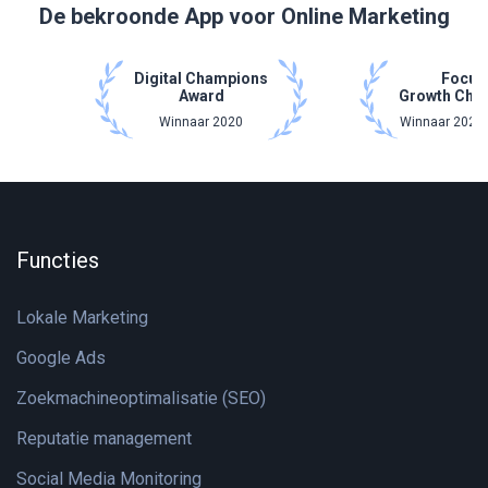
De bekroonde App voor Online Marketing
Digital Champions
Focus
Award
Growth Cha
Winnaar 2020
Winnaar 2021 
Functies
Lokale Marketing
Google Ads
Zoekmachineoptimalisatie (SEO)
Reputatie management
Social Media Monitoring