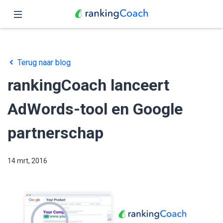
Sluit
Home
Terug naar blog
Functies
rankingCoach lanceert
Prijzen
AdWords-tool en Google
Partners
partnerschap
Blog
14 mrt, 2016
Nederlands