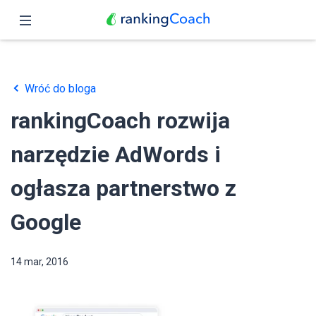
Zamknij
Podgląd
Wróć do bloga
Funkcje
rankingCoach rozwija
Ceny
narzędzie AdWords i
Partnerzy
ogłasza partnerstwo z
Blog
Google
Polski
14 mar, 2016