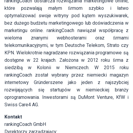
rankingCoach dostarcza rozwiązania marketingowe online,
które pozwalają małym ﬁrmom szybko i łatwo
optymalizować swoje witryny pod kątem wyszukiwarek,
bez dużego budżetu marketingowego lub doświadczenia w
marketingu online. rankingCoach nawiązał współpracę z
wieloma znanymi webhosterami oraz ﬁrmami
telekomunikacyjnymi, w tym Deutsche Telekom, Strato czy
KPN. Wielokrotnie nagradzane rozwiązania programowe są
dostępne w 22 krajach. Założona w 2012 roku ﬁrma z
siedzibą w Kolonii w Niemczech. W 2015 roku
rankingCoach został wybrany przez niemiecki magazyn
internetowy Gründerszene jako jeden z najszybciej
rozwijających się startupów w niemieckiej branży
oprogramowania. Inwestorami są DuMont Venture, KfW i
Swiss Care4 AG.
Kontakt
rankingCoach GmbH
Dyrektorzy zarządzający: