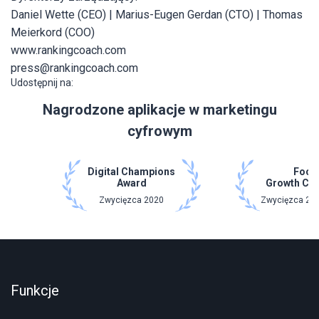
Daniel Wette (CEO) | Marius-Eugen Gerdan (CTO) | Thomas
Meierkord (COO)
www.rankingcoach.com
press@rankingcoach.com
Udostępnij na:
Nagrodzone aplikacje w marketingu
cyfrowym
Digital Champions
Focu
Award
Growth Ch
Zwycięzca 2020
Zwycięzca 202
Funkcje