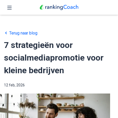
Sluit
Home
Terug naar blog
Functies
7 strategieën voor
Prijzen
socialmediapromotie voor
Partners
kleine bedrijven
Blog
12 feb, 2026
Nederlands