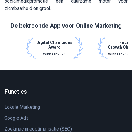
socialmediapromotie een duurzame motor voor
zichtbaarheid en groei.
De bekroonde App voor Online Marketing
Digital Champions
Focus
Award
Growth Cha
Winnaar 2020
Winnaar 2021 
Functies
Lokale Marketing
Google Ads
Zoekmachineoptimalisatie (SEO)