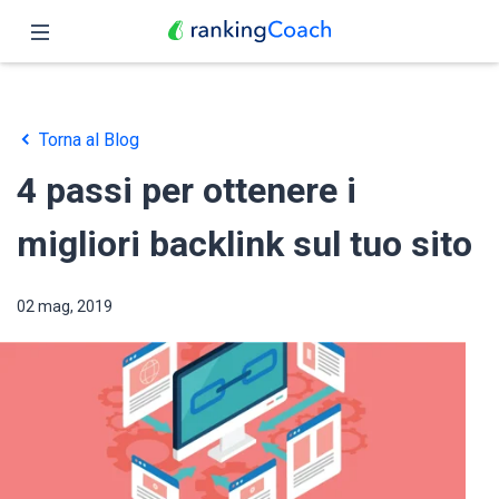
Chiudi
Pagina iniziale
Torna al Blog
Funzioni
4 passi per ottenere i
Prezzo
migliori backlink sul tuo sito
Partner
02 mag, 2019
Blog
Italiano