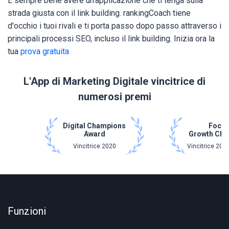
È sempre bene avere un'applicazione che ti tenga sulla
strada giusta con il link building. rankingCoach tiene
d'occhio i tuoi rivali e ti porta passo dopo passo attraverso i
principali processi SEO, incluso il link building. Inizia ora la
tua
prova gratuita
L'App di Marketing Digitale vincitrice di
numerosi premi
Digital Champions
Focu
Award
Growth Ch
Vincitrice 2020
Vincitrice 202
Funzioni