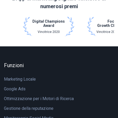
numerosi premi
Digital Champions
Focu
Award
Growth Ch
Vincitrice 2020
Vincitrice 202
Funzioni
Marketing Locale
Google Ads
Ottimizzazione per i Motori di Ricerca
Gestione della reputazione