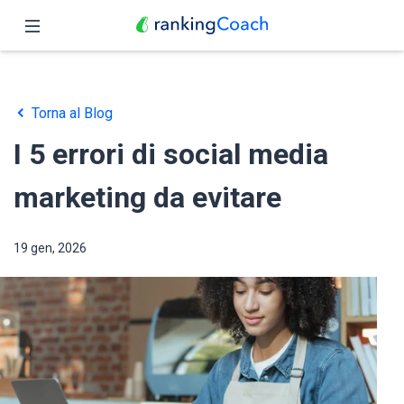
Chiudi
Pagina iniziale
Torna al Blog
Funzioni
I 5 errori di social media
Prezzo
marketing da evitare
Partner
19 gen, 2026
Blog
Italiano