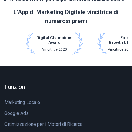
L'App di Marketing Digitale vincitrice di
numerosi premi
Digital Champions
Focu
Award
Growth Ch
Vincitrice 2020
Vincitrice 202
Funzioni
Marketing Locale
Google Ads
Ottimizzazione per i Motori di Ricerca