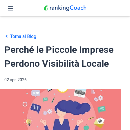
Chiudi
Pagina iniziale
Torna al Blog
Funzioni
Perché le Piccole Imprese
Prezzo
Perdono Visibilità Locale
Partner
02 apr, 2026
Blog
Italiano