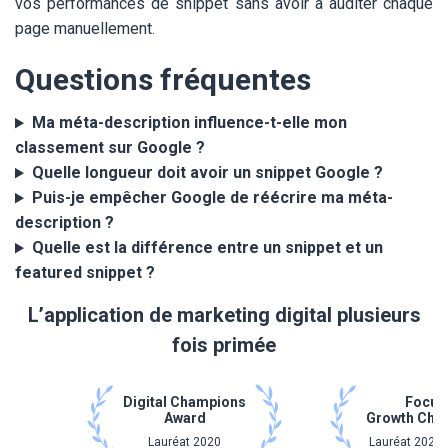
vos performances de snippet sans avoir à auditer chaque
page manuellement.
Questions fréquentes
Ma méta-description influence-t-elle mon
classement sur Google ?
Quelle longueur doit avoir un snippet Google ?
Puis-je empêcher Google de réécrire ma méta-
description ?
Quelle est la différence entre un snippet et un
featured snippet ?
L’application de marketing digital plusieurs
fois primée
Digital Champions
Focus
Award
Growth Cha
Lauréat 2020
Lauréat 2021 